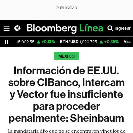
PUBLICIDAD
Ingresar
+0.13%
ETH/USD
+0.35%
Visa
5,022.55
1,920.725
362.50
MÉXICO
Información de EE.UU.
sobre CIBanco, Intercam
y Vector fue insuficiente
para proceder
penalmente: Sheinbaum
La mandataria dijo que no se encontraron vínculos de