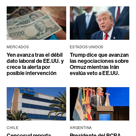
MERCADOS
ESTADOS UNIDOS
Yen avanza tras el débil
Trump dice que avanzan
dato laboral de EE.UU. y
las negociaciones sobre
crece la alerta por
Ormuz mientras Irán
posible intervención
evalúa veto a EE.UU.
CHILE
ARGENTINA
Cencosud reporta
Presidente del BCRA