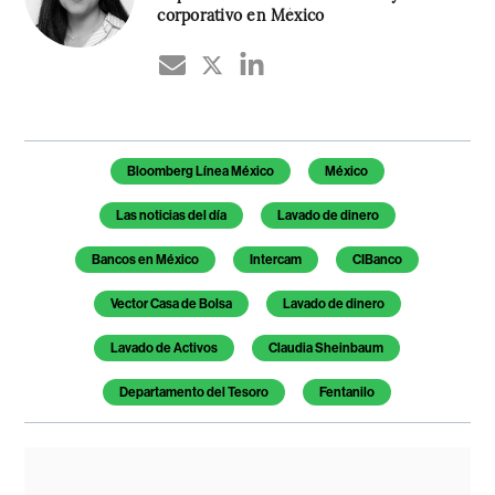
corporativo en México
Temas de este artículo
Bloomberg Línea México
México
Las noticias del día
Lavado de dinero
Bancos en México
Intercam
CIBanco
Vector Casa de Bolsa
Lavado de dinero
Lavado de Activos
Claudia Sheinbaum
Departamento del Tesoro
Fentanilo