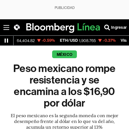
PUBLICIDAD
Ingresar
-0.59%
ETH/USD
-0.37%
Visa
4,404.82
1,908.765
369.395
MÉXICO
Peso mexicano rompe
resistencia y se
encamina a los $16,90
por dólar
El peso mexicano es la segunda moneda con mejor
desempeño frente al dólar en lo que va del año,
acumula un retorno superior al 13%