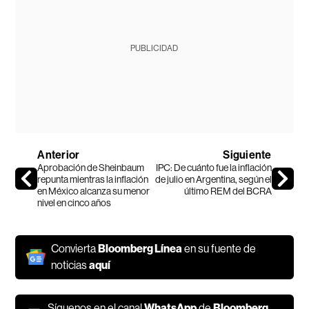
PUBLICIDAD
Anterior
Siguiente
Aprobación de Sheinbaum
IPC: De cuánto fue la inflación
repunta mientras la inflación
de julio en Argentina, según el
en México alcanza su menor
último REM del BCRA
nivel en cinco años
Convierta
Bloomberg Línea
en su fuente de
noticias
aquí
Síguenos en el canal
WhatsApp
de
Bloomberg