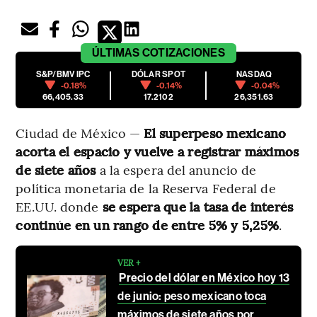
ÚLTIMAS
COTIZACIONES
S&P/BMV IPC
DÓLAR SPOT
NASDAQ
-0.18%
-0.14%
-0.04%
66,405.33
17.2102
26,351.63
Ciudad de México —
El superpeso mexicano
acorta el espacio y vuelve a registrar máximos
de siete años
a la espera del anuncio de
política monetaria de la Reserva Federal de
EE.UU. donde
se espera que la tasa de interés
continúe en un rango de entre 5% y 5,25%
.
VER +
Precio del dólar en México hoy 13
de junio: peso mexicano toca
máximos de siete años por