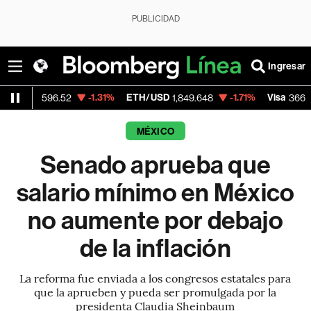
PUBLICIDAD
Ingresar
-1.31%
ETH/USD
-1.71%
Visa
-0.0
596.52
1,849.648
366.13
MÉXICO
Senado aprueba que
salario mínimo en México
no aumente por debajo
de la inflación
La reforma fue enviada a los congresos estatales para
que la aprueben y pueda ser promulgada por la
presidenta Claudia Sheinbaum