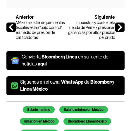
Anterior
Siguiente
México sostiene que cuentas
Impuestos y costo de la
fiscales están “bajo control”
deuda de Pemex presionan
en medio de presión de
ganancias por altos precios
calificadoras
del crudo
Convierta
Bloomberg Línea
en su fuente de
noticias
aquí
Síguenos en el canal
WhatsApp
de
Bloomberg
Línea México
Temas de este artículo
Salario mínimo
Salario mínimo en México
Inflación en México
Bloomberg Línea México