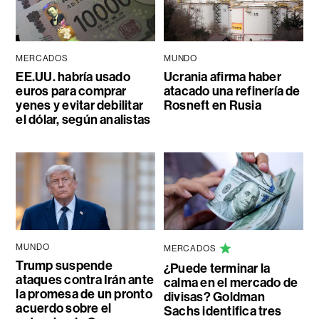
MERCADOS
MUNDO
EE.UU. habría usado
Ucrania afirma haber
euros para comprar
atacado una refinería de
yenes y evitar debilitar
Rosneft en Rusia
el dólar, según analistas
MUNDO
MERCADOS
Trump suspende
¿Puede terminar la
ataques contra Irán ante
calma en el mercado de
la promesa de un pronto
divisas? Goldman
acuerdo sobre el
Sachs identifica tres