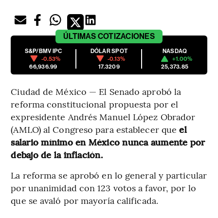
ÚLTIMAS
COTIZACIONES
S&P/BMV IPC
DÓLAR SPOT
NASDAQ
-0.53%
-0.13%
+1.00%
66,936.99
17.3209
25,373.85
Ciudad de México — El Senado aprobó la
reforma constitucional propuesta por el
expresidente Andrés Manuel López Obrador
(AMLO) al Congreso para establecer que
el
salario mínimo en México nunca aumente por
debajo de la inflación.
La reforma se aprobó en lo general y particular
por unanimidad con 123 votos a favor, por lo
que se avaló por mayoría calificada.