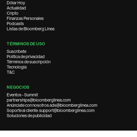
Dólar Hoy
Actualidad
Cripto
Finanzas Personales
Podcasts
Listas de Bloomberg Línea
TÉRMINOS DE USO
Suscríbete
Política de privacidad
Términos de suscripción
Tecnología
T&C
NEGOCIOS
Eventos - Summit
partnerships@bloomberglinea.com
Anúnciate con nosotros ads@bloomberglinea.com
Soporte al cliente: support@bloomberglinea.com
Soluciones de publicidad