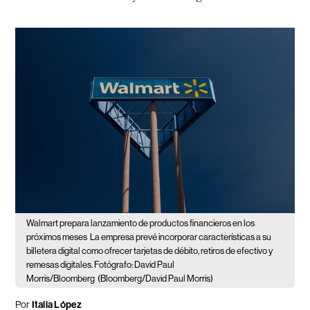
Walmart prepara lanzamiento de productos financieros en los
próximos meses
La empresa prevé incorporar características a su
billetera digital como ofrecer tarjetas de débito, retiros de efectivo y
remesas digitales. Fotógrafo: David Paul
Morris/Bloomberg
(Bloomberg/David Paul Morris)
Por
Italia López