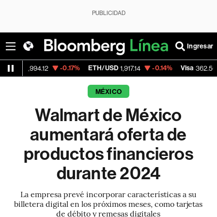
PUBLICIDAD
Ingresar
-0.17%
ETH/USD
-0.14%
Visa
-2.15%
94.12
1,917.14
362.50
MÉXICO
Walmart de México
aumentará oferta de
productos financieros
durante 2024
La empresa prevé incorporar características a su
billetera digital en los próximos meses, como tarjetas
de débito y remesas digitales