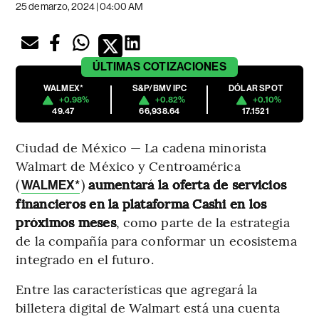
25 de marzo, 2024 | 04:00 AM
ÚLTIMAS
COTIZACIONES
WALMEX*
S&P/BMV IPC
DÓLAR SPOT
+0.98%
+0.82%
+0.10%
49.47
66,938.64
17.1521
Ciudad de México — La cadena minorista
Walmart de México y Centroamérica
(
)
aumentará la oferta de servicios
WALMEX*
financieros en la plataforma Cashi en los
próximos meses
, como parte de la estrategia
de la compañía para conformar un ecosistema
integrado en el futuro.
Entre las características que agregará la
billetera digital de Walmart está una cuenta