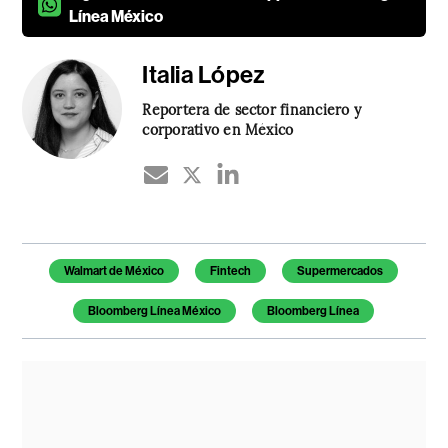
Línea México
Italia López
Reportera de sector financiero y
corporativo en México
Temas de este artículo
Walmart de México
Fintech
Supermercados
Bloomberg Línea México
Bloomberg Línea