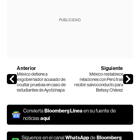
PUBLICIDAD
Anterior
Siguiente
México detiene a
México restablece
exgobernador acusado de
relaciones con Perú tras
ocultar pruebas en caso de
recibir salvoconducto para
estudiantes de Ayotzinapa
Betssy Chávez
Convierta
Bloomberg Línea
en su fuente de
noticias
aquí
Síguenos en el canal
WhatsApp
de
Bloomberg