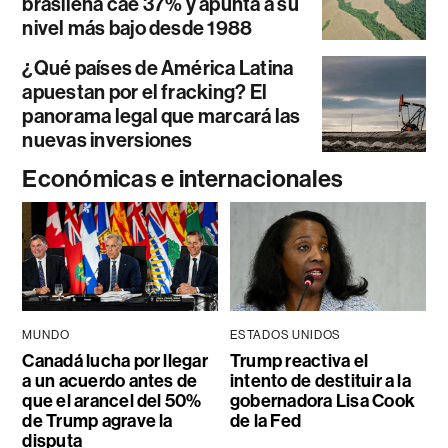
brasileña cae 37% y apunta a su
nivel más bajo desde 1988
¿Qué países de América Latina
apuestan por el fracking? El
panorama legal que marcará las
nuevas inversiones
Económicas e internacionales
MUNDO
ESTADOS UNIDOS
Canadá lucha por llegar
Trump reactiva el
a un acuerdo antes de
intento de destituir a la
que el arancel del 50%
gobernadora Lisa Cook
de Trump agrave la
de la Fed
disputa