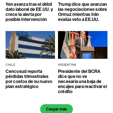
Yen avanza tras el débil
Trump dice que avanzan
dato laboral de EE.UU. y
las negociaciones sobre
crece la alerta por
Ormuz mientras Irán
posible intervención
evalúa veto a EE.UU.
CHILE
ARGENTINA
Cencosud reporta
Presidente del BCRA
pérdidas trimestrales
dice que no ve
por costos de su nuevo
necesaria una baja de
plan estratégico
encajes para reactivar el
crédito
Cargar más