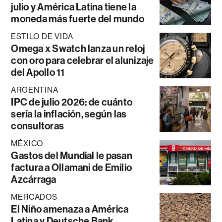
julio y América Latina tiene la
moneda más fuerte del mundo
ESTILO DE VIDA
Omega x Swatch lanza un reloj
con oro para celebrar el alunizaje
del Apollo 11
ARGENTINA
IPC de julio 2026: de cuánto
sería la inflación, según las
consultoras
MÉXICO
Gastos del Mundial le pasan
factura a Ollamani de Emilio
Azcárraga
MERCADOS
El Niño amenaza a América
Latina y Deutsche Bank