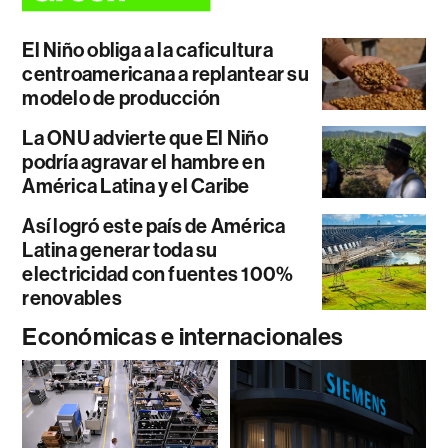
El Niño obliga a la caficultura
centroamericana a replantear su
modelo de producción
La ONU advierte que El Niño
podría agravar el hambre en
América Latina y el Caribe
Así logró este país de América
Latina generar toda su
electricidad con fuentes 100%
renovables
Económicas e internacionales