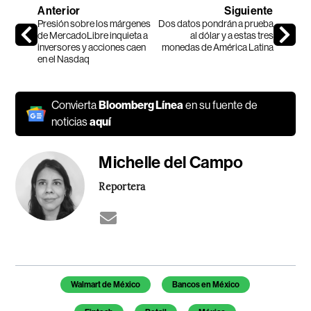
Anterior
Siguiente
Presión sobre los márgenes
Dos datos pondrán a prueba
de MercadoLibre inquieta a
al dólar y a estas tres
inversores y acciones caen
monedas de América Latina
en el Nasdaq
Convierta
Bloomberg Línea
en su fuente de
noticias
aquí
Michelle del Campo
Reportera
Temas de este artículo
Walmart de México
Bancos en México