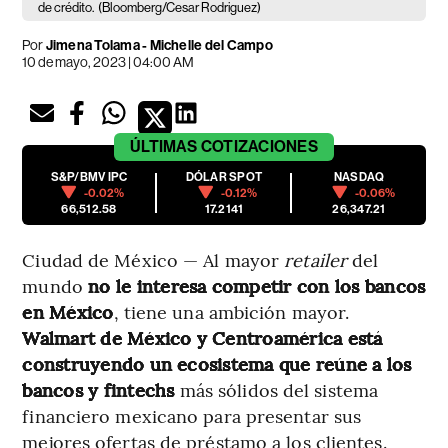
de crédito.
(Bloomberg/Cesar Rodriguez)
Por
Jimena Tolama
-
Michelle del Campo
10 de mayo, 2023 | 04:00 AM
ÚLTIMAS
COTIZACIONES
S&P/BMV IPC
DÓLAR SPOT
NASDAQ
-0.02%
-0.12%
-0.06%
66,512.58
17.2141
26,347.21
Ciudad de México — Al mayor
retailer
del
mundo
no le interesa competir con los bancos
en México
, tiene una ambición mayor.
Walmart de México y Centroamérica está
construyendo un ecosistema que reúne a los
bancos y fintechs
más sólidos del sistema
financiero mexicano para presentar sus
mejores ofertas de préstamo a los clientes.