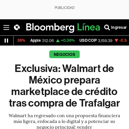
PUBLICIDAD
Ingresar
Apple
+0.36%
USD COP
-0.52%
Tesla
312.06
3,159.39
318.2
NEGOCIOS
Exclusiva: Walmart de
México prepara
marketplace de crédito
tras compra de Trafalgar
Walmart ha regresado con una propuesta financiera
más ligera, enfocada a lo digital y a potenciar su
negocio principal: vender