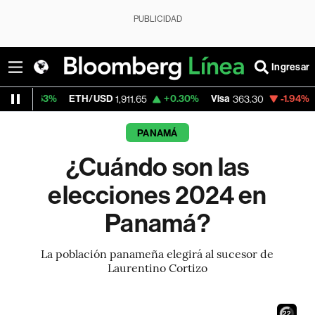
PUBLICIDAD
Ingresar
ETH/USD
+0.30%
Visa
-1.94%
MercadoLib
1,911.65
363.30
PANAMÁ
¿Cuándo son las
elecciones 2024 en
Panamá?
La población panameña elegirá al sucesor de
Laurentino Cortizo
21