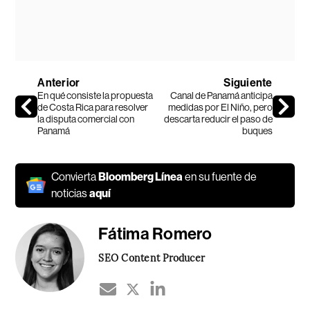
Anterior
Siguiente
En qué consiste la propuesta
Canal de Panamá anticipa
de Costa Rica para resolver
medidas por El Niño, pero
la disputa comercial con
descarta reducir el paso de
Panamá
buques
Convierta
Bloomberg Línea
en su fuente de
noticias
aquí
Fátima Romero
SEO Content Producer