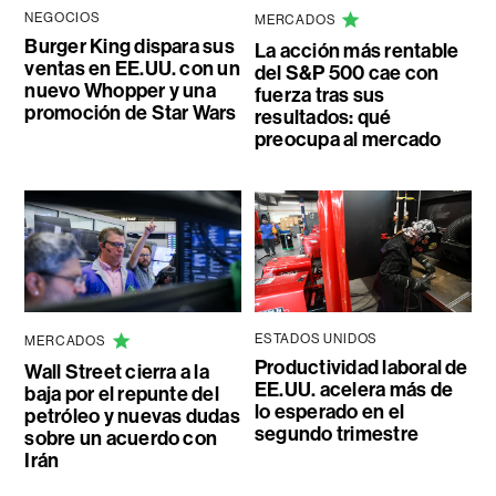
NEGOCIOS
MERCADOS
Burger King dispara sus
La acción más rentable
ventas en EE.UU. con un
del S&P 500 cae con
nuevo Whopper y una
fuerza tras sus
promoción de Star Wars
resultados: qué
preocupa al mercado
ESTADOS UNIDOS
MERCADOS
Productividad laboral de
Wall Street cierra a la
EE.UU. acelera más de
baja por el repunte del
lo esperado en el
petróleo y nuevas dudas
segundo trimestre
sobre un acuerdo con
Irán