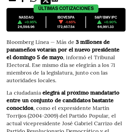
ÚLTIMAS
COTIZACIONES
NASDAQ
IBOVESPA
S&P/BMV IPC
+0.95%
-1.65%
+0.90%
26,598.96
172,657.54
66,991.33
Bloomberg Línea — Más de
3 millones de
panameños votarán por el nuevo presidente
el domingo 5 de mayo
, informó el Tribunal
Electoral. Ese mismo día se elegirán a los 71
miembros de la legislatura, junto con las
autoridades locales.
La ciudadanía
elegirá al próximo mandatario
entre un conjunto de candidatos bastante
conocidos
, como el expresidente Martín
Torrijos (2004-2009) del Partido Popular, el
actual vicepresidente José Gabriel Carrizo del
Partido Revolucionario Democrático y el