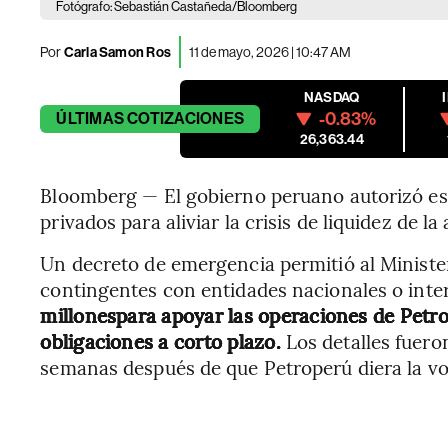
Fotógrafo: Sebastián Castañeda/Bloomberg
Por
Carla Samon Ros
11 de mayo, 2026 | 10:47 AM
NASDAQ
-0.83%
ÚLTIMAS
COTIZACIONES
26,363.44
Bloomberg — El gobierno peruano autorizó es
privados para aliviar la crisis de liquidez de la
Un decreto de emergencia permitió al Minist
contingentes con entidades nacionales o int
millonespara apoyar las operaciones de Petr
obligaciones a corto plazo.
Los detalles fueron
semanas después de que Petroperú diera la voz