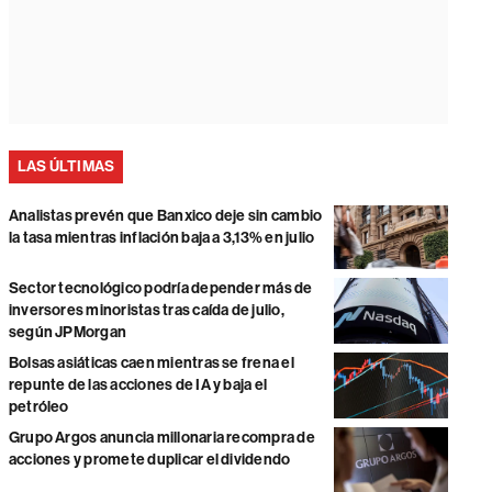
LAS ÚLTIMAS
Analistas prevén que Banxico deje sin cambio
la tasa mientras inflación baja a 3,13% en julio
Sector tecnológico podría depender más de
inversores minoristas tras caída de julio,
según JPMorgan
Bolsas asiáticas caen mientras se frena el
repunte de las acciones de IA y baja el
petróleo
Grupo Argos anuncia millonaria recompra de
acciones y promete duplicar el dividendo