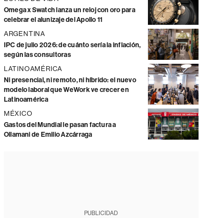
Omega x Swatch lanza un reloj con oro para
celebrar el alunizaje del Apollo 11
ARGENTINA
IPC de julio 2026: de cuánto sería la inflación,
según las consultoras
LATINOAMÉRICA
Ni presencial, ni remoto, ni híbrido: el nuevo
modelo laboral que WeWork ve crecer en
Latinoamérica
MÉXICO
Gastos del Mundial le pasan factura a
Ollamani de Emilio Azcárraga
PUBLICIDAD