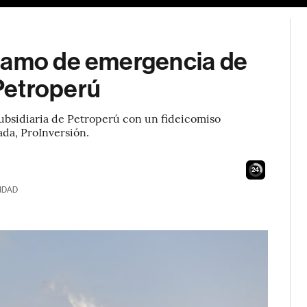
stamo de emergencia de
Petroperú
subsidiaria de Petroperú con un fideicomiso
ada, ProInversión.
22
IDAD