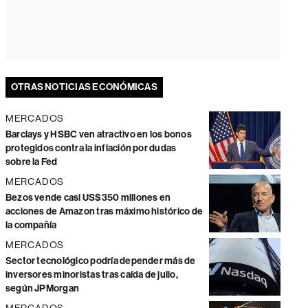
OTRAS NOTICIAS ECONÓMICAS
MERCADOS
Barclays y HSBC ven atractivo en los bonos
protegidos contra la inflación por dudas
sobre la Fed
MERCADOS
Bezos vende casi US$350 millones en
acciones de Amazon tras máximo histórico de
la compañía
MERCADOS
Sector tecnológico podría depender más de
inversores minoristas tras caída de julio,
según JPMorgan
MERCADOS