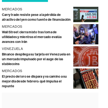
MERCADOS
Carry trade resiste pese a la pérdida de
atractivo del yen como fuente de financiación
MERCADOS
Wall Street cierra mixto tras toma de
utilidades y mientras el mercado evalúa
avances con Irán
VENEZUELA
Binance despliega su tarjeta en Venezuela en
un mercado impulsado por el auge de las
stablecoins
MERCADOS
El precio del oro se dispara y va camino a su
mejor día desde febrero: qué impulsa el
repunte