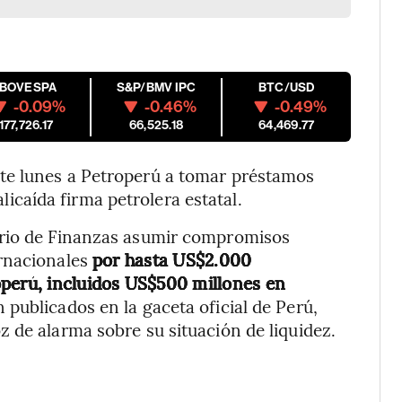
IBOVESPA
S&P/BMV IPC
BTC/USD
-0.09%
-0.46%
-0.49%
177,726.17
66,525.18
64,469.77
te lunes a Petroperú a tomar préstamos
 alicaída firma petrolera estatal.
erio de Finanzas asumir compromisos
ernacionales
por hasta US$2.000
operú, incluidos US$500 millones en
 publicados en la gaceta oficial de Perú,
 de alarma sobre su situación de liquidez.