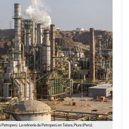
 Petroperú.
La refinería de Petroperú en Talara, Piura (Perú).