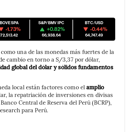
IBOVESPA
S&P/BMV IPC
BTC/USD
-1.73%
+0.82%
-0.44%
172,513.42
66,938.64
64,747.49
 como una de las monedas más fuertes de la
 de cambio en torno a S/3,37 por dólar,
lidad global del dólar y sólidos fundamentos
eda local están factores como el
amplio
ólar, la repatriación de inversiones en divisas
l Banco Central de Reserva del Perú (BCRP),
esearch para Perú.