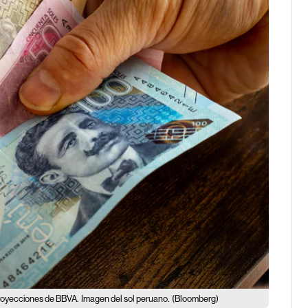
 proyecciones de BBVA.
Imagen del sol peruano.
(Bloomberg)