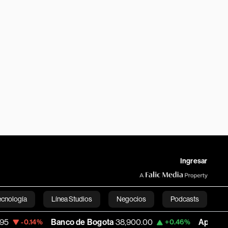
Ingresar
ecnología
Línea Studios
Negocios
Podcasts
Banco de Bogota
38,900.00
Apple
313.305
%
+0.46%
+
English