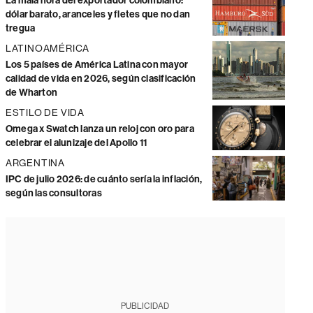
La mala hora del exportador colombiano:
dólar barato, aranceles y fletes que no dan
tregua
LATINOAMÉRICA
Los 5 países de América Latina con mayor
calidad de vida en 2026, según clasificación
de Wharton
ESTILO DE VIDA
Omega x Swatch lanza un reloj con oro para
celebrar el alunizaje del Apollo 11
ARGENTINA
IPC de julio 2026: de cuánto sería la inflación,
según las consultoras
PUBLICIDAD