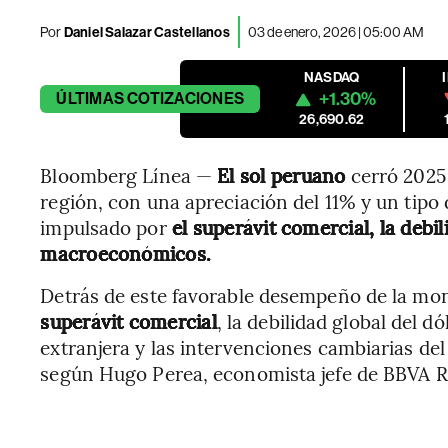
Por
Daniel Salazar Castellanos
03 de enero, 2026 | 05:00 AM
NASDAQ
+1.30%
ÚLTIMAS
COTIZACIONES
26,690.62
Bloomberg Línea —
El sol peruano
cerró 2025
región, con una apreciación del 11% y un tipo
impulsado por
el superávit comercial, la debi
macroeconómicos.
Detrás de este favorable desempeño de la mon
superávit comercial
, la debilidad global del d
extranjera y las intervenciones cambiarias de
según Hugo Perea, economista jefe de BBVA R