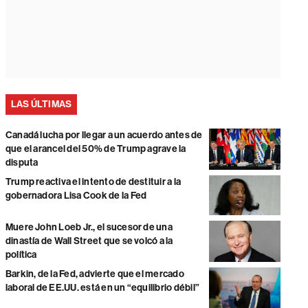
LAS ÚLTIMAS
Canadá lucha por llegar a un acuerdo antes de
que el arancel del 50% de Trump agrave la
disputa
Trump reactiva el intento de destituir a la
gobernadora Lisa Cook de la Fed
Muere John Loeb Jr., el sucesor de una
dinastía de Wall Street que se volcó a la
política
Barkin, de la Fed, advierte que el mercado
laboral de EE.UU. está en un “equilibrio débil”