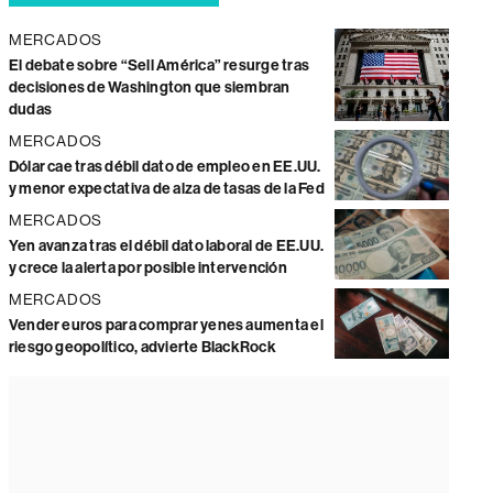
MERCADOS
El debate sobre “Sell América” resurge tras
decisiones de Washington que siembran
dudas
MERCADOS
Dólar cae tras débil dato de empleo en EE.UU.
y menor expectativa de alza de tasas de la Fed
MERCADOS
Yen avanza tras el débil dato laboral de EE.UU.
y crece la alerta por posible intervención
MERCADOS
Vender euros para comprar yenes aumenta el
riesgo geopolítico, advierte BlackRock