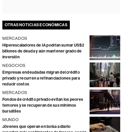
OTRAS NOTICIAS ECONÓMICAS
MERCADOS
Hiperescaladores de IA podrían sumar US$2
billones de deuda y aún mantener grado de
inversión
NEGOCIOS
Empresas endeudadas migran del crédito
privado y recurren a refinanciaciones para
reducir costos
MERCADOS
Fondos de crédito privado evitan los peores
temores y se recuperan de sus mínimos
bursátiles
MUNDO
Jóvenes que operan en bolsa a diario