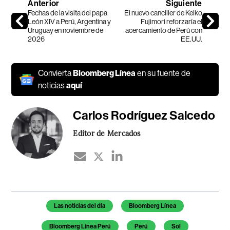
Anterior
Siguiente
Fechas de la visita del papa
El nuevo canciller de Keiko
León XIV a Perú, Argentina y
Fujimori reforzaría el
Uruguay en noviembre de
acercamiento de Perú con
2026
EE.UU.
Convierta
Bloomberg Línea
en su fuente de
noticias
aquí
Carlos Rodríguez Salcedo
Editor de Mercados
Temas de este artículo
Las noticias del día
Bloomberg Línea
Bloomberg Línea Perú
Perú
Sol