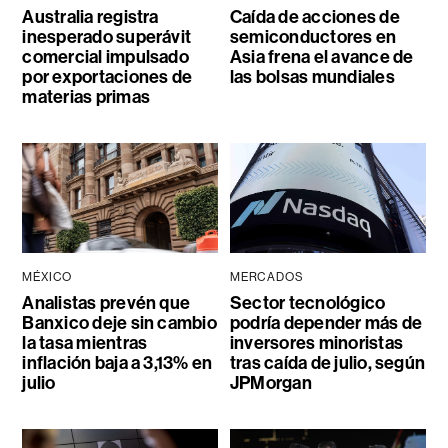
Australia registra
Caída de acciones de
inesperado superávit
semiconductores en
comercial impulsado
Asia frena el avance de
por exportaciones de
las bolsas mundiales
materias primas
MÉXICO
MERCADOS
Analistas prevén que
Sector tecnológico
Banxico deje sin cambio
podría depender más de
la tasa mientras
inversores minoristas
inflación baja a 3,13% en
tras caída de julio, según
julio
JPMorgan