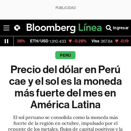
PUBLICIDAD
Ingresar
H/USD
-0.28%
Visa
-0.19%
MercadoLibre
1,910.433
367.84
1
PERÚ
Precio del dólar en Perú
cae y el sol es la moneda
más fuerte del mes en
América Latina
El sol peruano se consolida como la moneda más
fuerte de la región en octubre, impulsado por el
repunte de los metales, flujos de capital positivos y la