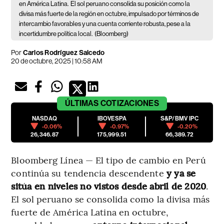
en América Latina.
El sol peruano consolida su posición como la
divisa más fuerte de la región en octubre, impulsado por términos de
intercambio favorables y una cuenta corriente robusta, pese a la
incertidumbre política local.
(Bloomberg)
Por
Carlos Rodríguez Salcedo
20 de octubre, 2025 | 10:58 AM
ÚLTIMAS
COTIZACIONES
NASDAQ
IBOVESPA
S&P/BMV IPC
-0.06%
-0.97%
-0.20%
26,346.87
175,999.51
66,389.72
Bloomberg Línea — El tipo de cambio en Perú
continúa su tendencia descendente
y ya se
sitúa en niveles no vistos desde abril de 2020
.
El sol peruano se consolida como la divisa más
fuerte de América Latina en octubre,