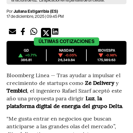
la factura de luz.
La aplicación en la pantalla de un celular.
Por
Juliana Estigarríbia (ES)
17 de diciembre, 2025 | 09:45 PM
ÚLTIMAS
COTIZACIONES
GD
NASDAQ
IBOVESPA
+0.71%
-0.05%
-0.98%
386.81
26,349.84
175,989.63
Bloomberg Línea — Tras ayudar a impulsar el
crecimiento de startups como
Zé Delivery
y
Tembici
, el ingeniero Rafael Szarf aceptó este
año una propuesta para dirigir
Luz
,
la
plataforma digital de energía del grupo
Delta
.
“Me gusta entrar en negocios que buscan
anticiparse a las grandes olas del mercado”,