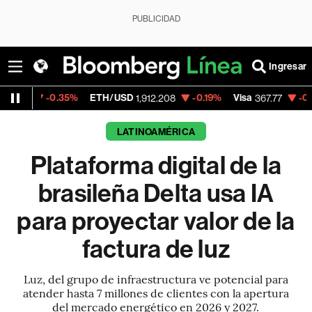
PUBLICIDAD
Ingresar
35%
ETH/USD
-0.19%
Visa
-0.21%
Mercado
1,912.208
367.77
LATINOAMÉRICA
Plataforma digital de la
brasileña Delta usa IA
para proyectar valor de la
factura de luz
Luz, del grupo de infraestructura ve potencial para
atender hasta 7 millones de clientes con la apertura
del mercado energético en 2026 y 2027.