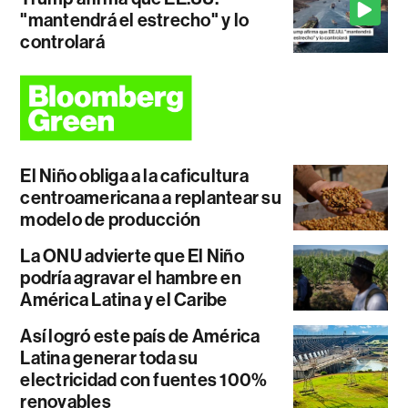
"mantendrá el estrecho" y lo
controlará
El Niño obliga a la caficultura
centroamericana a replantear su
modelo de producción
La ONU advierte que El Niño
podría agravar el hambre en
América Latina y el Caribe
Así logró este país de América
Latina generar toda su
electricidad con fuentes 100%
renovables