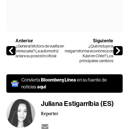
Anterior
Siguiente
¿General Motors de vuelta en
¿Qué incluye la
Venezuela? La automotriz
megarreforma económica de
aclara su posición oficial
Kast en Chile? Los
principales cambios
Convierta
Bloomberg Línea
en su fuente de
noticias
aquí
Juliana Estigarríbia (ES)
Reporter