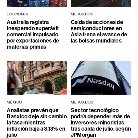
ECONOMÍA
MERCADOS
Australia registra
Caída de acciones de
inesperado superávit
semiconductores en
comercial impulsado
Asia frena el avance de
por exportaciones de
las bolsas mundiales
materias primas
MÉXICO
MERCADOS
Analistas prevén que
Sector tecnológico
Banxico deje sin cambio
podría depender más de
la tasa mientras
inversores minoristas
inflación baja a 3,13% en
tras caída de julio, según
julio
JPMorgan