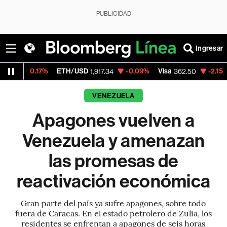
PUBLICIDAD
Ingresar
17%
ETH/USD
-0.09%
Visa
-2.15%
MercadoL
1,917.34
362.50
VENEZUELA
Apagones vuelven a
Venezuela y amenazan
las promesas de
reactivación económica
Gran parte del país ya sufre apagones, sobre todo
fuera de Caracas. En el estado petrolero de Zulia, los
residentes se enfrentan a apagones de seis horas