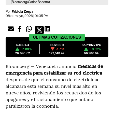
(Bloomberg/Carlos Becerra)
Por
Fabiola Zerpa
08 de mayo, 2026 | 01:35 PM
ÚLTIMAS
COTIZACIONES
NASDAQ
IBOVESPA
S&P/BMV IPC
+1.30%
-1.73%
+0.82%
26,690.62
172,513.42
66,938.64
Bloomberg — Venezuela anunció
medidas de
emergencia para estabilizar su red eléctrica
después de que el consumo de electricidad
alcanzara esta semana su nivel más alto en
nueve años, reviviendo los recuerdos de los
apagones y el racionamiento que antaño
paralizaron la economía.