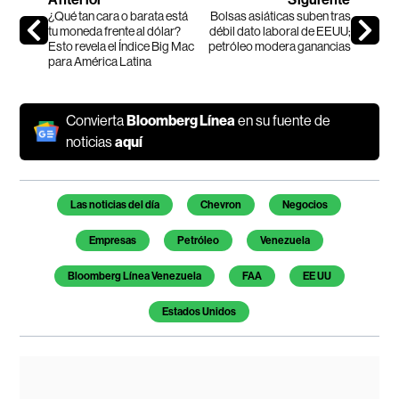
¿Qué tan cara o barata está
Bolsas asiáticas suben tras
tu moneda frente al dólar?
débil dato laboral de EEUU;
Esto revela el Índice Big Mac
petróleo modera ganancias
para América Latina
Convierta
Bloomberg Línea
en su fuente de
noticias
aquí
Temas de este artículo
Las noticias del día
Chevron
Negocios
Empresas
Petróleo
Venezuela
Bloomberg Línea Venezuela
FAA
EE UU
Estados Unidos