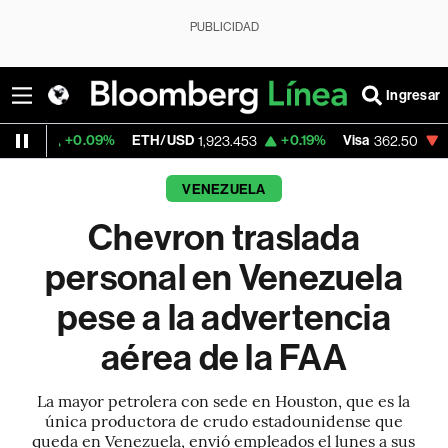
PUBLICIDAD
Ingresar
.09%
ETH/USD
+0.19%
Visa
-2.15%
Merc
1,923.453
362.50
VENEZUELA
Chevron traslada
personal en Venezuela
pese a la advertencia
aérea de la FAA
La mayor petrolera con sede en Houston, que es la
única productora de crudo estadounidense que
queda en Venezuela, envió empleados el lunes a sus