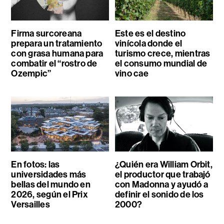
Firma surcoreana
Este es el destino
prepara un tratamiento
vinícola donde el
con grasa humana para
turismo crece, mientras
combatir el “rostro de
el consumo mundial de
Ozempic”
vino cae
En fotos: las
¿Quién era William Orbit,
universidades más
el productor que trabajó
bellas del mundo en
con Madonna y ayudó a
2026, según el Prix
definir el sonido de los
Versailles
2000?