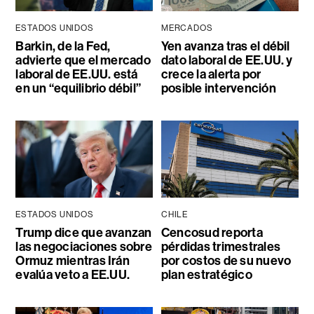
ESTADOS UNIDOS
MERCADOS
Barkin, de la Fed,
Yen avanza tras el débil
advierte que el mercado
dato laboral de EE.UU. y
laboral de EE.UU. está
crece la alerta por
en un “equilibrio débil”
posible intervención
ESTADOS UNIDOS
CHILE
Trump dice que avanzan
Cencosud reporta
las negociaciones sobre
pérdidas trimestrales
Ormuz mientras Irán
por costos de su nuevo
evalúa veto a EE.UU.
plan estratégico