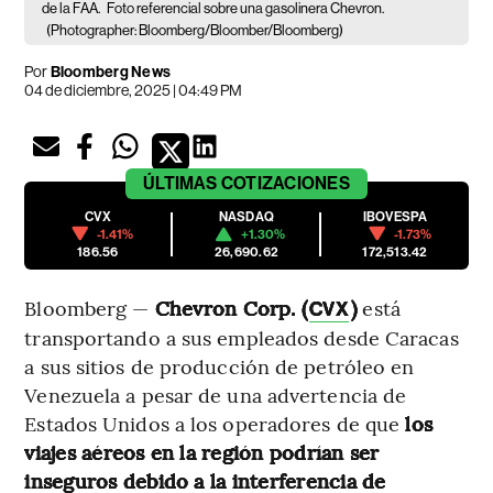
de la FAA.
Foto referencial sobre una gasolinera Chevron.
(Photographer: Bloomberg/Bloomber/Bloomberg)
Por
Bloomberg News
04 de diciembre, 2025 | 04:49 PM
ÚLTIMAS
COTIZACIONES
CVX
NASDAQ
IBOVESPA
-1.41%
+1.30%
-1.73%
186.56
26,690.62
172,513.42
Bloomberg —
Chevron Corp. (
)
está
CVX
transportando a sus empleados desde Caracas
a sus sitios de producción de petróleo en
Venezuela a pesar de una advertencia de
Estados Unidos a los operadores de que
los
viajes aéreos en la región podrían ser
inseguros debido a la interferencia de