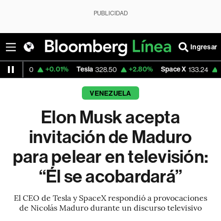
PUBLICIDAD
Ingresar
+0.01%
Tesla
+2.80%
Space X
+16.01%
D
328.50
133.24
VENEZUELA
Elon Musk acepta
invitación de Maduro
para pelear en televisión:
“Él se acobardará”
El CEO de Tesla y SpaceX respondió a provocaciones
de Nicolás Maduro durante un discurso televisivo