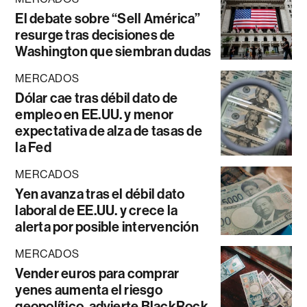
El debate sobre “Sell América”
resurge tras decisiones de
Washington que siembran dudas
MERCADOS
Dólar cae tras débil dato de
empleo en EE.UU. y menor
expectativa de alza de tasas de
la Fed
MERCADOS
Yen avanza tras el débil dato
laboral de EE.UU. y crece la
alerta por posible intervención
MERCADOS
Vender euros para comprar
yenes aumenta el riesgo
geopolítico, advierte BlackRock