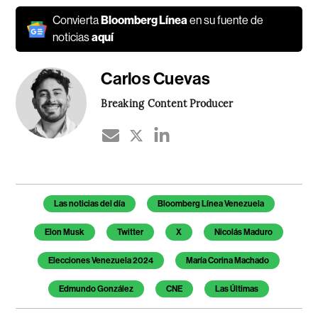
Convierta
Bloomberg Línea
en su fuente de
noticias
aquí
Carlos Cuevas
Breaking Content Producer
Temas de este artículo
Las noticias del día
Bloomberg Línea Venezuela
Elon Musk
Twitter
X
Nicolás Maduro
Elecciones Venezuela 2024
María Corina Machado
Edmundo González
CNE
Las Últimas