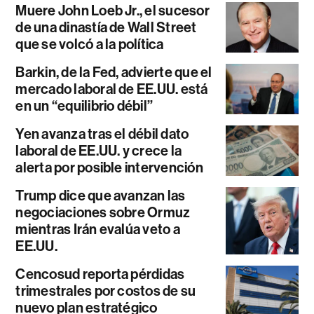
Muere John Loeb Jr., el sucesor
de una dinastía de Wall Street
que se volcó a la política
Barkin, de la Fed, advierte que el
mercado laboral de EE.UU. está
en un “equilibrio débil”
Yen avanza tras el débil dato
laboral de EE.UU. y crece la
alerta por posible intervención
Trump dice que avanzan las
negociaciones sobre Ormuz
mientras Irán evalúa veto a
EE.UU.
Cencosud reporta pérdidas
trimestrales por costos de su
nuevo plan estratégico