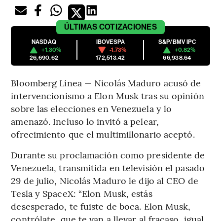
ÚLTIMAS
COTIZACIONES
NASDAQ
IBOVESPA
S&P/BMV IPC
+1.30%
-1.73%
+0.82%
26,690.62
172,513.42
66,938.64
Bloomberg Línea — Nicolás Maduro acusó de
intervencionismo a Elon Musk tras su opinión
sobre las elecciones en Venezuela y lo
amenazó. Incluso lo invitó a pelear,
ofrecimiento que el multimillonario aceptó.
Durante su proclamación como presidente de
Venezuela, transmitida en televisión el pasado
29 de julio, Nicolás Maduro le dijo al CEO de
Tesla y SpaceX: “Elon Musk, estás
desesperado, te fuiste de boca. Elon Musk,
contrólate, que te van a llevar al fracaso, igual