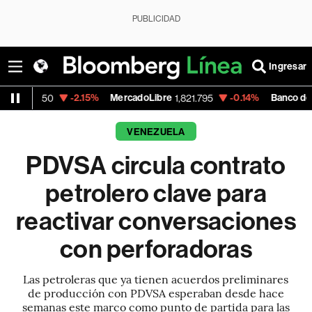
PUBLICIDAD
Ingresar
-2.15%
MercadoLibre
-0.14%
Banco de Bogota
1,821.795
38,9
VENEZUELA
PDVSA circula contrato
petrolero clave para
reactivar conversaciones
con perforadoras
Las petroleras que ya tienen acuerdos preliminares
de producción con PDVSA esperaban desde hace
semanas este marco como punto de partida para las