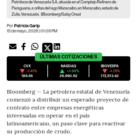
Petróleos de Venezuela S.A., situada en el Complejo Refinero de
Paraguana, a orillas del lago Maracaibo, en Maracaibo, estado de
Zulia, Venezuela.
(Bloomberg/Gaby Oraa)
Por
Patricia Garip
15 de mayo, 2026 | 01:09 PM
ÚLTIMAS
COTIZACIONES
CVX
NASDAQ
IBOVESPA
-1.41%
+1.30%
-1.73%
186.56
26,690.62
172,513.42
Bloomberg — La petrolera estatal de Venezuela
comenzó a distribuir un esperado proyecto de
contrato entre empresas energéticas
interesadas en operar en el país
latinoamericano, un paso clave para reactivar
su producción de crudo.