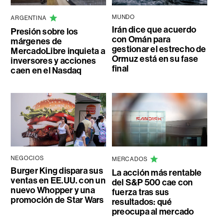
MUNDO
ARGENTINA
Irán dice que acuerdo
Presión sobre los
con Omán para
márgenes de
gestionar el estrecho de
MercadoLibre inquieta a
Ormuz está en su fase
inversores y acciones
final
caen en el Nasdaq
NEGOCIOS
MERCADOS
Burger King dispara sus
La acción más rentable
ventas en EE.UU. con un
del S&P 500 cae con
nuevo Whopper y una
fuerza tras sus
promoción de Star Wars
resultados: qué
preocupa al mercado