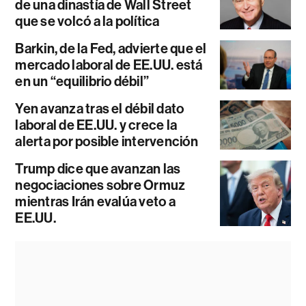
de una dinastía de Wall Street
que se volcó a la política
Barkin, de la Fed, advierte que el
mercado laboral de EE.UU. está
en un “equilibrio débil”
Yen avanza tras el débil dato
laboral de EE.UU. y crece la
alerta por posible intervención
Trump dice que avanzan las
negociaciones sobre Ormuz
mientras Irán evalúa veto a
EE.UU.