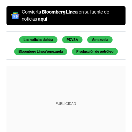
Convierta
Bloomberg Línea
en su fuente de
noticias
aquí
Temas de este artículo
Las noticias del día
PDVSA
Venezuela
Bloomberg Línea Venezuela
Producción de petróleo
PUBLICIDAD