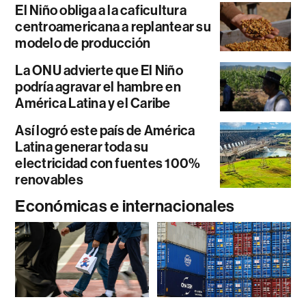
El Niño obliga a la caficultura
centroamericana a replantear su
modelo de producción
La ONU advierte que El Niño
podría agravar el hambre en
América Latina y el Caribe
Así logró este país de América
Latina generar toda su
electricidad con fuentes 100%
renovables
Económicas e internacionales