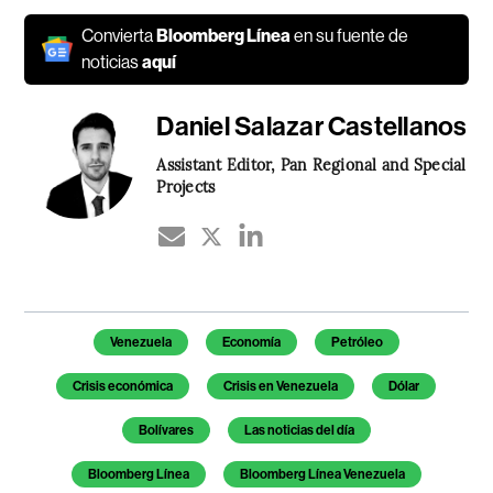
Convierta
Bloomberg Línea
en su fuente de
noticias
aquí
Daniel Salazar Castellanos
Assistant Editor, Pan Regional and Special
Projects
Temas de este artículo
Venezuela
Economía
Petróleo
Crisis económica
Crisis en Venezuela
Dólar
Bolívares
Las noticias del día
Bloomberg Línea
Bloomberg Línea Venezuela