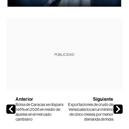
PUBLICIDAD
Anterior
Siguiente
Bolsa de Caracas se dispara
Exportaciones de crudo de
146% en 2026 en medio de
Venezuela tocan un mínimo
ajustes en el mercado
de cinco meses por menor
cambiario
demanda de India