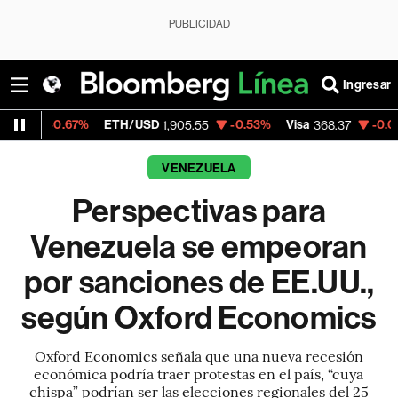
PUBLICIDAD
Ingresar
ETH/USD
-0.53%
Visa
-0.05%
MercadoLibr
1,905.55
368.37
VENEZUELA
Perspectivas para
Venezuela se empeoran
por sanciones de EE.UU.,
según Oxford Economics
Oxford Economics señala que una nueva recesión
económica podría traer protestas en el país, “cuya
chispa” podrían ser las elecciones regionales del 25