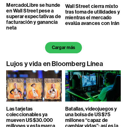
MercadoLibre se hunde
Wall Street cierra mixto
en Wall Street pese a
tras toma de utilidades y
superar expectativas de
mientras el mercado
facturación y ganancia
evalúa avances con Irán
neta
Cargar más
Lujos y vida en Bloomberg Línea
Las tarjetas
Batallas, videojuegos y
coleccionables ya
una bolsa de US$75
mueven US$30.000
millones “capaz de
millones y esta marca
cambiar vidas”: así es la