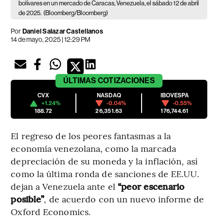
bolívares en un mercado de Caracas, Venezuela, el sábado 12 de abril
de 2025.
(Bloomberg/Bloomberg)
Por
Daniel Salazar Castellanos
14 de mayo, 2025 | 12:29 PM
ÚLTIMAS
COTIZACIONES
CVX
NASDAQ
IBOVESPA
+1.24%
-0.04%
-0.55%
188.72
26,351.63
176,744.61
El regreso de los peores fantasmas a la
economía venezolana, como la marcada
depreciación de su moneda y la inflación, así
como la última ronda de sanciones de EE.UU.
dejan a Venezuela ante el
“peor escenario
posible”
, de acuerdo con un nuevo informe de
Oxford Economics.