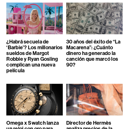
¿Habrá secuela de
30 años del éxito de “La
‘Barbie’? Los millonarios
Macarena”: ¿Cuánto
sueldos de Margot
dinero ha generado la
Robbie y Ryan Gosling
canción que marcó los
complican una nueva
90?
película
Omega x Swatch lanza
Director de Hermès
un reloj con oro para
analiza precios de la