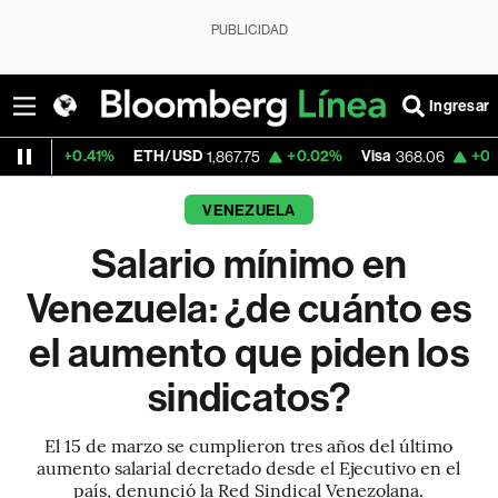
PUBLICIDAD
Ingresar
41%
ETH/USD
+0.02%
Visa
+0.65%
Merca
1,867.75
368.06
VENEZUELA
Salario mínimo en
Venezuela: ¿de cuánto es
el aumento que piden los
sindicatos?
El 15 de marzo se cumplieron tres años del último
aumento salarial decretado desde el Ejecutivo en el
país, denunció la Red Sindical Venezolana.