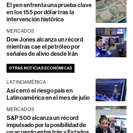
El yen enfrenta una prueba clave
en los 155 por dólar tras la
intervención histórica
MERCADOS
Dow Jones alcanza un récord
mientras cae el petróleo por
señales de alivio desde Irán
OTRAS NOTICIAS ECONÓMICAS
LATINOAMÉRICA
Así cerró el riesgo país en
Latinoamérica en el mes de julio
MERCADOS
S&P 500 alcanza un récord
impulsado por la posibilidad de
un acuerdo entre Irán y Estados