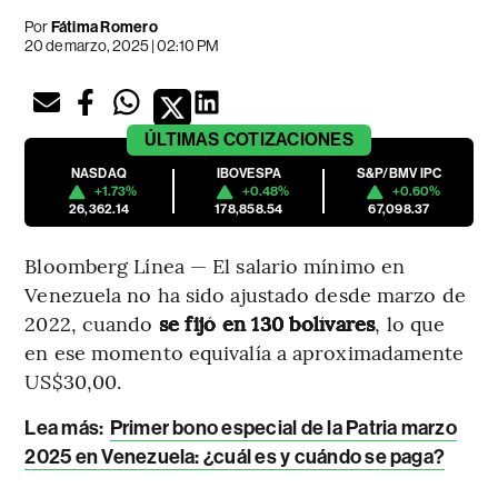
Por
Fátima Romero
20 de marzo, 2025 | 02:10 PM
ÚLTIMAS
COTIZACIONES
NASDAQ
IBOVESPA
S&P/BMV IPC
+1.73%
+0.48%
+0.60%
26,362.14
178,858.54
67,098.37
Bloomberg Línea — El salario mínimo en
Venezuela no ha sido ajustado desde marzo de
2022, cuando
se fijó en 130 bolívares
, lo que
en ese momento equivalía a aproximadamente
US$30,00.
Lea más:
Primer bono especial de la Patria marzo
2025 en Venezuela: ¿cuál es y cuándo se paga?