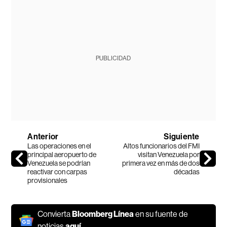
PUBLICIDAD
Anterior
Siguiente
Las operaciones en el
Altos funcionarios del FMI
principal aeropuerto de
visitan Venezuela por
Venezuela se podrían
primera vez en más de dos
reactivar con carpas
décadas
provisionales
Convierta
Bloomberg Línea
en su fuente de
noticias
aquí