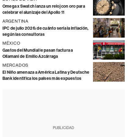
Omega x Swatch lanza un reloj con oro para
celebrar el alunizaje del Apollo 11
ARGENTINA
IPC de julio 2026: de cuánto sería la inflación,
según las consultoras
MÉXICO
Gastos del Mundial le pasan factura a
Ollamani de Emilio Azcárraga
MERCADOS
El Niño amenaza a América Latina y Deutsche
Bank identifica los países más expuestos
PUBLICIDAD