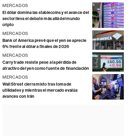
MERCADOS
El dólar domina las stablecoins y el avance del
sector lleva el debate más allá del mundo
cripto
MERCADOS
Bank of America prevé que el yen se aprecie
6% frente al dólar a finales de 2026
MERCADOS
Carry trade resiste pese a la pérdida de
atractivo del yen como fuente de financiación
MERCADOS
Wall Street cierra mixto tras toma de
utilidades y mientras el mercado evalúa
avances con Irán