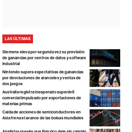
LAS ÚLTIMAS
Siemens eleva por segunda vez su previsión
de ganancias por centros de datos y software
industrial
Nintendo supera expectativas de ganancias
por devoluciones de aranceles y ventas de
dos juegos
Australia registra inesperado superávit
comercial impulsado por exportaciones de
materias primas
Caída de acciones de semiconductores en
Asia frena el avance de las bolsas mundiales
Analistas prevén que Banxico deje sin cambio