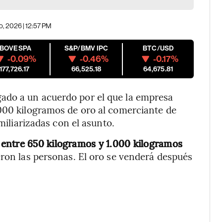
, 2026 | 12:57 PM
IBOVESPA
S&P/BMV IPC
BTC/USD
-0.09%
-0.46%
-0.17%
177,726.17
66,525.18
64,675.81
ado a un acuerdo por el que la empresa
.000 kilogramos de oro al comerciante de
iliarizadas con el asunto.
entre 650 kilogramos y 1.000 kilogramos
eron las personas. El oro se venderá después