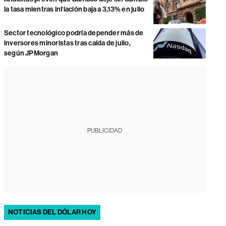
la tasa mientras inflación baja a 3,13% en julio
Sector tecnológico podría depender más de
inversores minoristas tras caída de julio,
según JPMorgan
PUBLICIDAD
NOTICIAS DEL DÓLAR HOY