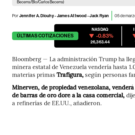
Becerra/Blo/Carlos Becerra)
Por
Jennifer A. Dlouhy - James Attwood - Jack Ryan
05 de marzo
NASDAQ
-0.83%
ÚLTIMAS
COTIZACIONES
26,363.44
Bloomberg — La administración Trump ha lleg
minera estatal de Venezuela vendería hasta 1
materias primas
Trafigura,
según personas fam
Minerven, de propiedad venezolana, venderá 
de barras de oro dore a la casa comercial,
dij
a refinerías de EE.UU., añadieron.