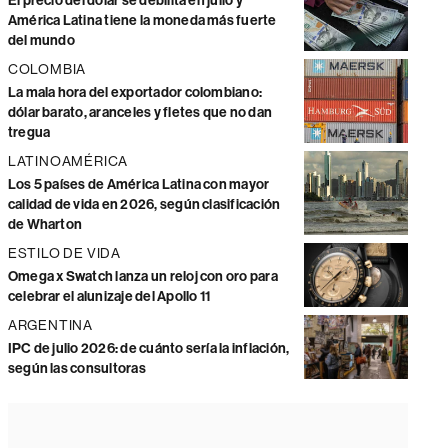
El precio del dólar se debilita en julio y
América Latina tiene la moneda más fuerte
del mundo
COLOMBIA
La mala hora del exportador colombiano:
dólar barato, aranceles y fletes que no dan
tregua
LATINOAMÉRICA
Los 5 países de América Latina con mayor
calidad de vida en 2026, según clasificación
de Wharton
ESTILO DE VIDA
Omega x Swatch lanza un reloj con oro para
celebrar el alunizaje del Apollo 11
ARGENTINA
IPC de julio 2026: de cuánto sería la inflación,
según las consultoras