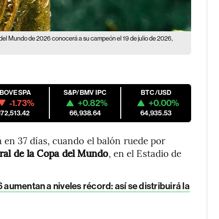
del Mundo de 2026 conocerá a su campeón el 19 de julio de 2026,
IBOVESPA
S&P/BMV IPC
BTC/USD
-1.73%
+0.82%
+0.00%
172,513.42
66,938.64
64,935.53
en 37 días, cuando el balón ruede por
gural de la Copa del Mundo
, en el Estadio de
 aumentan a niveles récord: así se distribuirá la