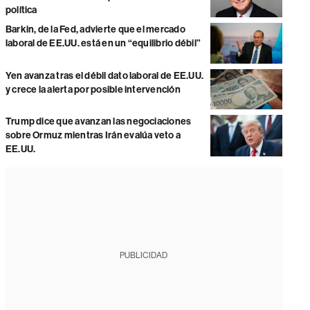
política
Barkin, de la Fed, advierte que el mercado
laboral de EE.UU. está en un “equilibrio débil”
Yen avanza tras el débil dato laboral de EE.UU.
y crece la alerta por posible intervención
Trump dice que avanzan las negociaciones
sobre Ormuz mientras Irán evalúa veto a
EE.UU.
PUBLICIDAD