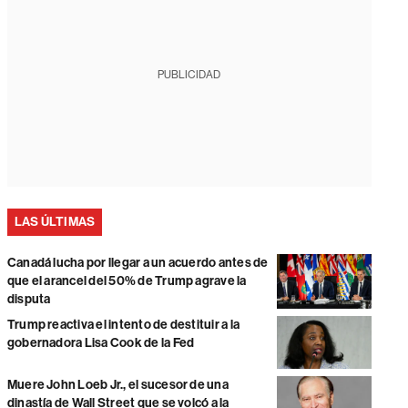
PUBLICIDAD
LAS ÚLTIMAS
Canadá lucha por llegar a un acuerdo antes de
que el arancel del 50% de Trump agrave la
disputa
Trump reactiva el intento de destituir a la
gobernadora Lisa Cook de la Fed
Muere John Loeb Jr., el sucesor de una
dinastía de Wall Street que se volcó a la