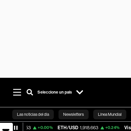
Seleccione un país
Las noticias del día
Newsletters
Línea Mundial
.53
ETH/USD
1,918.663
Visa
362.50
+0.00%
+0.24%
Bloomberg 