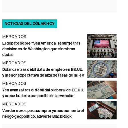
NOTICIAS DEL DÓLAR HOY
MERCADOS
El debate sobre “Sell América” resurge tras
decisiones de Washington que siembran
dudas
MERCADOS
Dólar cae tras débil dato de empleo en EE.UU.
y menor expectativa de alza de tasas de la Fed
MERCADOS
Yen avanza tras el débil dato laboral de EE.UU.
y crece la alerta por posible intervención
MERCADOS
Vender euros para comprar yenes aumenta el
riesgo geopolítico, advierte BlackRock