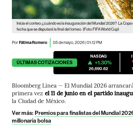
Inicia el conteo: ¿cuándo es la inauguración del Mundial 2026?
La Copa 
fecha que se disputará la final del torneo.
(Foto: FIFA World Cup)
Por
Fátima Romero
05 de mayo, 2026 | 01:12 PM
NASDAQ
+1.30%
ÚLTIMAS
COTIZACIONES
26,690.62
Bloomberg Línea — El Mundial 2026 arrancará 
primera vez
el 11 de junio en el partido inau
la Ciudad de México.
Ver más:
Premios para finalistas del Mundial 2026
millonaria bolsa