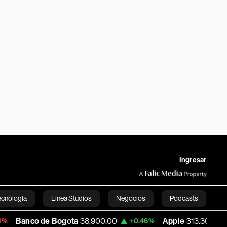
Ingresar
ecnología
Línea Studios
Negocios
Podcasts
de Bogota
38,900.00
Apple
313.305
US
+0.46%
+0.25%
English