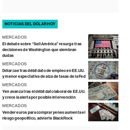
NOTICIAS DEL DÓLAR HOY
MERCADOS
El debate sobre “Sell América” resurge tras
decisiones de Washington que siembran
dudas
MERCADOS
Dólar cae tras débil dato de empleo en EE.UU.
y menor expectativa de alza de tasas de la Fed
MERCADOS
Yen avanza tras el débil dato laboral de EE.UU.
y crece la alerta por posible intervención
MERCADOS
Vender euros para comprar yenes aumenta el
riesgo geopolítico, advierte BlackRock