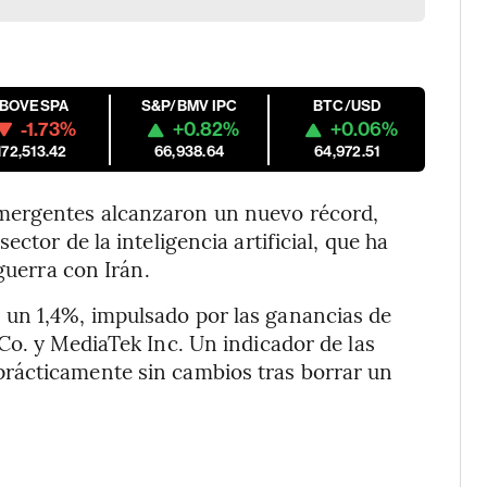
IBOVESPA
S&P/BMV IPC
BTC/USD
-1.73%
+0.82%
+0.06%
172,513.42
66,938.64
64,972.51
mergentes alcanzaron un nuevo récord,
ctor de la inteligencia artificial, que ha
guerra con Irán.
un 1,4%, impulsado por las ganancias de
Co. y MediaTek Inc. Un indicador de las
rácticamente sin cambios tras borrar un