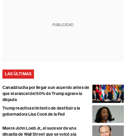
PUBLICIDAD
LAS ÚLTIMAS
Canadá lucha por llegar a un acuerdo antes de
que el arancel del 50% de Trump agrave la
disputa
Trump reactiva el intento de destituir a la
gobernadora Lisa Cook de la Fed
Muere John Loeb Jr., el sucesor de una
dinastía de Wall Street que se volcó a la