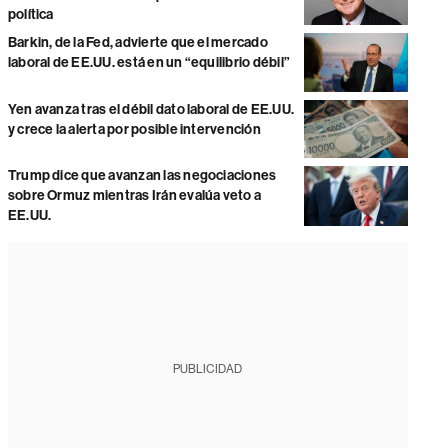
política
Barkin, de la Fed, advierte que el mercado
laboral de EE.UU. está en un “equilibrio débil”
Yen avanza tras el débil dato laboral de EE.UU.
y crece la alerta por posible intervención
Trump dice que avanzan las negociaciones
sobre Ormuz mientras Irán evalúa veto a
EE.UU.
PUBLICIDAD