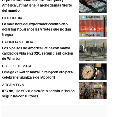
El precio del dólar se debilita en julio y
América Latina tiene la moneda más fuerte
del mundo
COLOMBIA
La mala hora del exportador colombiano:
dólar barato, aranceles y fletes que no dan
tregua
LATINOAMÉRICA
Los 5 países de América Latina con mayor
calidad de vida en 2026, según clasificación
de Wharton
ESTILO DE VIDA
Omega x Swatch lanza un reloj con oro para
celebrar el alunizaje del Apollo 11
ARGENTINA
IPC de julio 2026: de cuánto sería la inflación,
según las consultoras