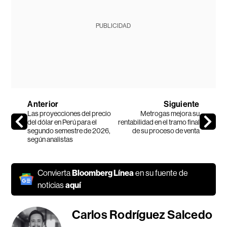
PUBLICIDAD
Anterior
Siguiente
Las proyecciones del precio
Metrogas mejora su
del dólar en Perú para el
rentabilidad en el tramo final
segundo semestre de 2026,
de su proceso de venta
según analistas
Convierta
Bloomberg Línea
en su fuente de
noticias
aquí
Carlos Rodríguez Salcedo