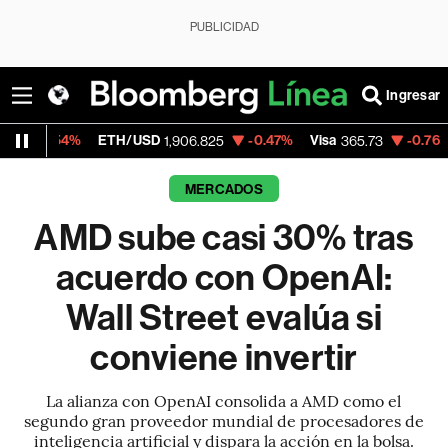
PUBLICIDAD
Ingresar
H/USD
-0.47%
Visa
-0.76%
MercadoLibre
1,906.825
365.73
1
MERCADOS
AMD sube casi 30% tras
acuerdo con OpenAI:
Wall Street evalúa si
conviene invertir
La alianza con OpenAI consolida a AMD como el
segundo gran proveedor mundial de procesadores de
inteligencia artificial y dispara la acción en la bolsa.