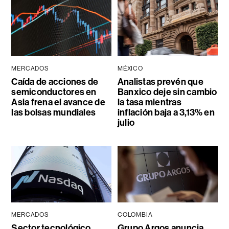
MERCADOS
MÉXICO
Caída de acciones de
Analistas prevén que
semiconductores en
Banxico deje sin cambio
Asia frena el avance de
la tasa mientras
las bolsas mundiales
inflación baja a 3,13% en
julio
MERCADOS
COLOMBIA
Sector tecnológico
Grupo Argos anuncia