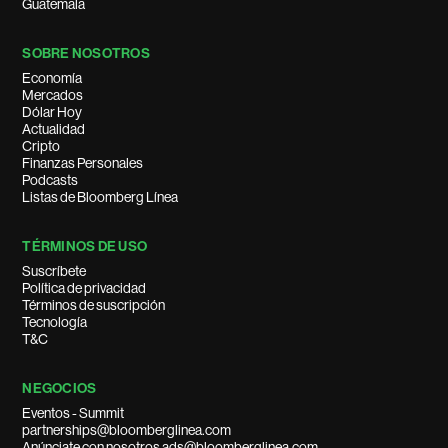
Guatemala
SOBRE NOSOTROS
Economía
Mercados
Dólar Hoy
Actualidad
Cripto
Finanzas Personales
Podcasts
Listas de Bloomberg Línea
TÉRMINOS DE USO
Suscríbete
Política de privacidad
Términos de suscripción
Tecnología
T&C
NEGOCIOS
Eventos - Summit
partnerships@bloomberglinea.com
Anúnciate con nosotros ads@bloomberglinea.com