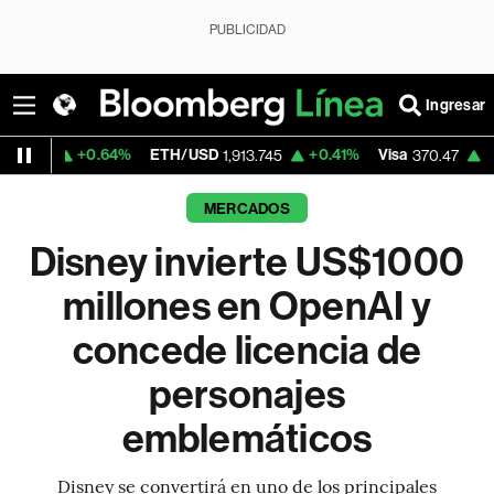
PUBLICIDAD
Ingresar
0.64%
ETH/USD
+0.41%
Visa
+0.52%
Mer
1,913.745
370.47
MERCADOS
Disney invierte US$1000
millones en OpenAI y
concede licencia de
personajes
emblemáticos
Disney se convertirá en uno de los principales