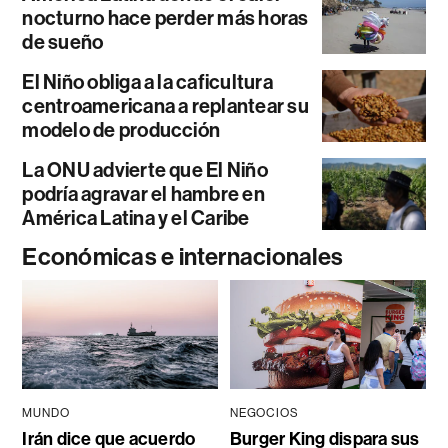
nocturno hace perder más horas
de sueño
El Niño obliga a la caficultura
centroamericana a replantear su
modelo de producción
La ONU advierte que El Niño
podría agravar el hambre en
América Latina y el Caribe
Económicas e internacionales
MUNDO
NEGOCIOS
Irán dice que acuerdo
Burger King dispara sus