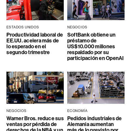
ESTADOS UNIDOS
NEGOCIOS
Productividad laboral de
SoftBank obtiene un
EE.UU. acelera más de
préstamo de
lo esperado en el
US$10.000 millones
segundo trimestre
respaldado por su
participación en OpenAI
NEGOCIOS
ECONOMÍA
Warner Bros. reduce sus
Pedidos industriales de
ventas por pérdida de
Alemania aumentan
derechos de la NBA y un
más de lo previsto por