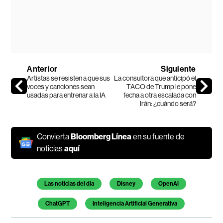
Anterior
Siguiente
Artistas se resisten a que sus
La consultora que anticipó el
voces y canciones sean
TACO de Trump le pone
usadas para entrenar a la IA
fecha a otra escalada con
Irán: ¿cuándo será?
Convierta
Bloomberg Línea
en su fuente de
noticias
aquí
Temas de este artículo
Las noticias del día
Disney
OpenAI
ChatGPT
Inteligencia Artificial Generativa