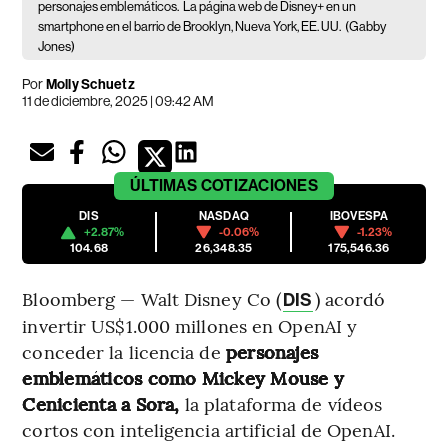
personajes emblemáticos.
La página web de Disney+ en un
smartphone en el barrio de Brooklyn, Nueva York, EE. UU.
(Gabby
Jones)
Por
Molly Schuetz
11 de diciembre, 2025 | 09:42 AM
ÚLTIMAS
COTIZACIONES
DIS
NASDAQ
IBOVESPA
+2.87%
-0.06%
-1.23%
104.68
26,348.35
175,546.36
Bloomberg — Walt Disney Co (
) acordó
DIS
invertir US$1.000 millones en OpenAI y
conceder la licencia de
personajes
emblemáticos como Mickey Mouse y
Cenicienta a Sora,
la plataforma de vídeos
cortos con inteligencia artificial de OpenAI.