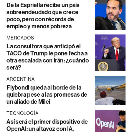
De la Espriella recibe un país
sobreendeudado que crece
poco, pero con récords de
empleo y menos pobreza
MERCADOS
La consultora que anticipó el
TACO de Trump le pone fecha a
otra escalada con Irán: ¿cuándo
será?
ARGENTINA
Flybondi queda al borde de la
quiebra pese a las promesas de
un aliado de Milei
TECNOLOGÍA
Así será el primer dispositivo de
OpenAI: un altavoz con IA,