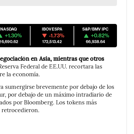
NASDAQ
IBOVESPA
S&P/BMV IPC
+1.30%
-1.73%
+0.82%
26,690.62
172,513.42
66,938.64
 negociación en Asia, mientras que otros
Reserva Federal de EE.UU. recortara las
re la economía.
ara sumergirse brevemente por debajo de los
r, por debajo de un máximo intradiario de
ilados por Bloomberg. Los tokens más
 retrocedieron.