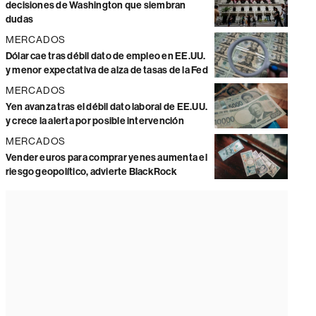
decisiones de Washington que siembran
dudas
MERCADOS
Dólar cae tras débil dato de empleo en EE.UU.
y menor expectativa de alza de tasas de la Fed
MERCADOS
Yen avanza tras el débil dato laboral de EE.UU.
y crece la alerta por posible intervención
MERCADOS
Vender euros para comprar yenes aumenta el
riesgo geopolítico, advierte BlackRock