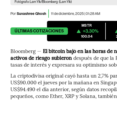
Fotógrafo: Lam Yik/Bloomberg
(Lam Yik)
Por
Suvashree Ghosh
11 de diciembre, 2025 | 01:28 AM
MSTR
+3.30%
ÚLTIMAS
COTIZACIONES
100.04
Bloomberg —
El bitcoin bajó en las horas de
activos de riesgo subieron
después de que la 
tasas de interés y expresara su optimismo sob
La criptodivisa original cayó hasta un 2,7% p
US$90.000 el jueves por la mañana en Singapu
US$94.490 el día anterior, según datos recop
pequeños, como Ether, XRP y Solana, también