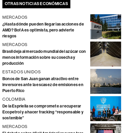
OTRAS NOTICIAS ECONÓMICAS
MERCADOS
¿Hasta dónde pueden llegar las acciones de
AMD? BofA es optimista, pero advierte
riesgos
MERCADOS
Brasil deja al mercado mundial del azúcar con
menos información sobre su cosecha y
producción
ESTADOS UNIDOS
Bonos de San Juan ganan atractivo entre
inversores ante la escasez de emisiones en
Puerto Rico
COLOMBIA
De la Espriella se compromete a recuperar
Ecopetrol y a hacer fracking “responsable y
sostenible”
MERCADOS