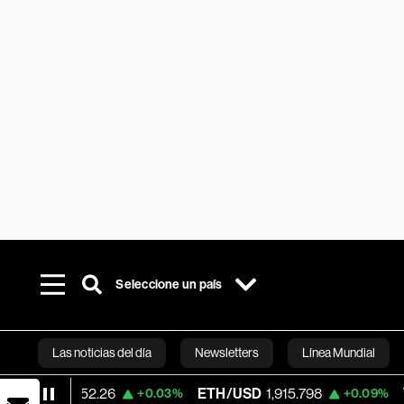
Seleccione un país
Las noticias del día
Newsletters
Línea Mundial
26
ETH/USD
1,915.798
Visa
362.50
+0.03%
+0.09%
-
Bloomberg 