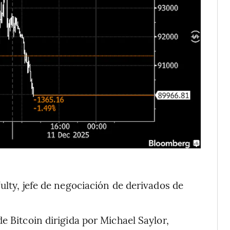
lty, jefe de negociación de derivados de
de Bitcoin dirigida por Michael Saylor,