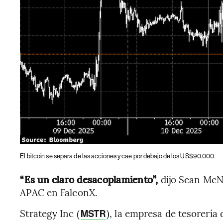
El bitcoin se separa de las acciones y cae por debajo de los US$90.000.
“Es un claro desacoplamiento”,
dijo Sean McNu
APAC en FalconX.
Strategy Inc (
), la empresa de tesorería 
MSTR