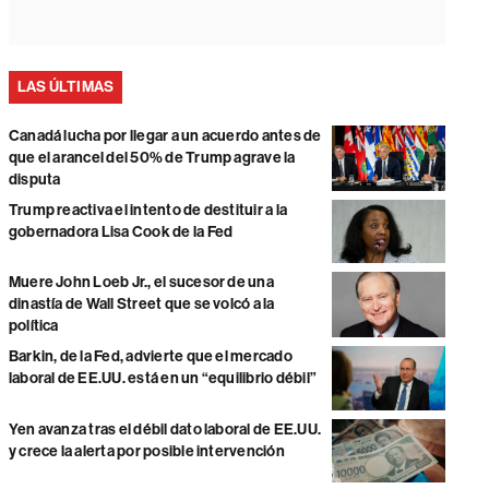
LAS ÚLTIMAS
Canadá lucha por llegar a un acuerdo antes de
que el arancel del 50% de Trump agrave la
disputa
Trump reactiva el intento de destituir a la
gobernadora Lisa Cook de la Fed
Muere John Loeb Jr., el sucesor de una
dinastía de Wall Street que se volcó a la
política
Barkin, de la Fed, advierte que el mercado
laboral de EE.UU. está en un “equilibrio débil”
Yen avanza tras el débil dato laboral de EE.UU.
y crece la alerta por posible intervención