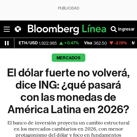
PUBLICIDAD
Ingresar
USD
+0.47%
Visa
-2.15%
MercadoLibre
1,922.985
362.50
1,8
MERCADOS
El dólar fuerte no volverá,
dice ING: ¿qué pasará
con las monedas de
América Latina en 2026?
El banco de inversión proyecta un cambio estructural
en los mercados cambiarios en 2026, con menor
protagonismo del dólar y foco en fundamentos