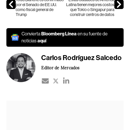
por el Senado de EE.UU.
Latina tienen mejores costos
como fiscal general de
que Tokio o Singapur para
Trump
construir centros de datos
Convierta
Bloomberg Línea
en su fuente de
noticias
aquí
Carlos Rodríguez Salcedo
Editor de Mercados