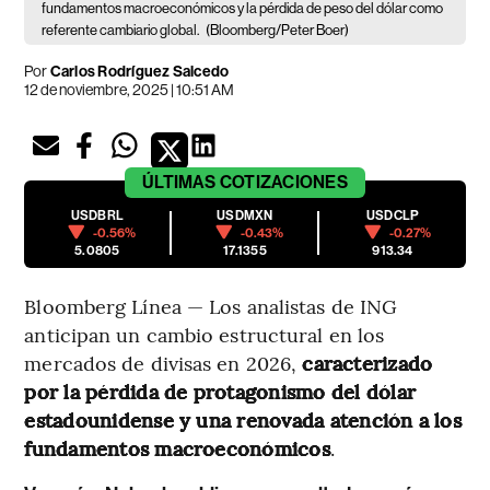
fundamentos macroeconómicos y la pérdida de peso del dólar como
referente cambiario global.
(Bloomberg/Peter Boer)
Por
Carlos Rodríguez Salcedo
12 de noviembre, 2025 | 10:51 AM
ÚLTIMAS
COTIZACIONES
USDBRL
USDMXN
USDCLP
-0.56%
-0.43%
-0.27%
5.0805
17.1355
913.34
Bloomberg Línea — Los analistas de ING
anticipan un cambio estructural en los
mercados de divisas en 2026,
caracterizado
por la pérdida de protagonismo del dólar
estadounidense y una renovada atención a los
fundamentos macroeconómicos
.