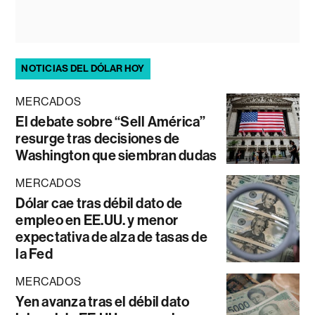
NOTICIAS DEL DÓLAR HOY
MERCADOS
El debate sobre “Sell América”
resurge tras decisiones de
Washington que siembran dudas
MERCADOS
Dólar cae tras débil dato de
empleo en EE.UU. y menor
expectativa de alza de tasas de
la Fed
MERCADOS
Yen avanza tras el débil dato