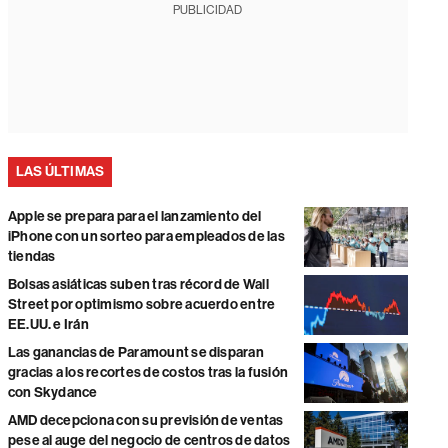
PUBLICIDAD
LAS ÚLTIMAS
Apple se prepara para el lanzamiento del
iPhone con un sorteo para empleados de las
tiendas
Bolsas asiáticas suben tras récord de Wall
Street por optimismo sobre acuerdo entre
EE.UU. e Irán
Las ganancias de Paramount se disparan
gracias a los recortes de costos tras la fusión
con Skydance
AMD decepciona con su previsión de ventas
pese al auge del negocio de centros de datos