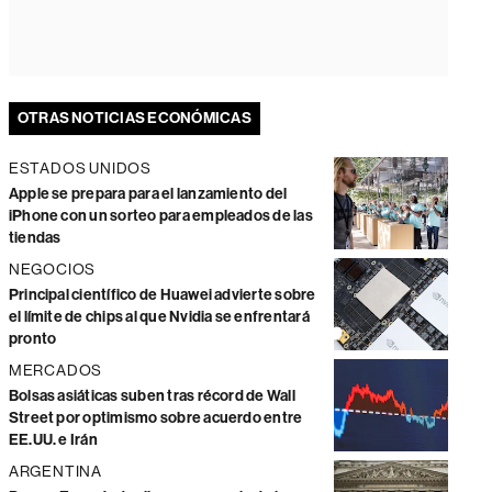
OTRAS NOTICIAS ECONÓMICAS
ESTADOS UNIDOS
Apple se prepara para el lanzamiento del
iPhone con un sorteo para empleados de las
tiendas
NEGOCIOS
Principal científico de Huawei advierte sobre
el límite de chips al que Nvidia se enfrentará
pronto
MERCADOS
Bolsas asiáticas suben tras récord de Wall
Street por optimismo sobre acuerdo entre
EE.UU. e Irán
ARGENTINA