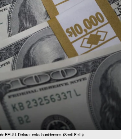
e de EE.UU.
Dólares estadounidenses.
(Scott Eells)