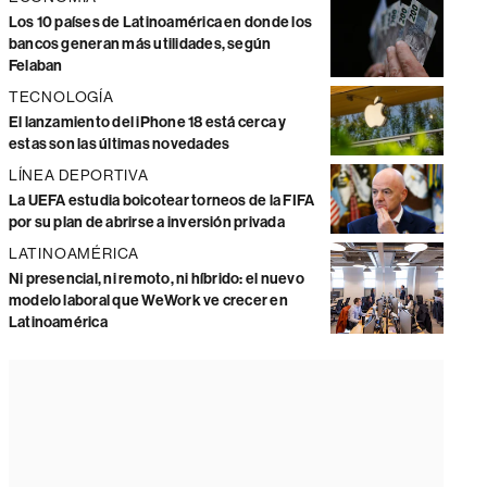
Los 10 países de Latinoamérica en donde los
bancos generan más utilidades, según
Felaban
TECNOLOGÍA
El lanzamiento del iPhone 18 está cerca y
estas son las últimas novedades
LÍNEA DEPORTIVA
La UEFA estudia boicotear torneos de la FIFA
por su plan de abrirse a inversión privada
LATINOAMÉRICA
Ni presencial, ni remoto, ni híbrido: el nuevo
modelo laboral que WeWork ve crecer en
Latinoamérica