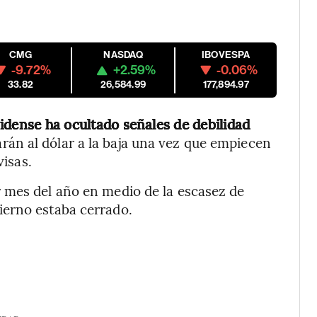
CMG
NASDAQ
IBOVESPA
-9.72%
+2.59%
-0.06%
33.82
26,584.99
177,894.97
idense ha ocultado señales de debilidad
rán al dólar a la baja una vez que empiecen
visas.
 mes del año en medio de la escasez de
ierno estaba cerrado.