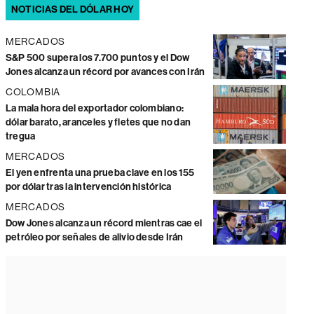
NOTICIAS DEL DÓLAR HOY
MERCADOS
S&P 500 supera los 7.700 puntos y el Dow
Jones alcanza un récord por avances con Irán
COLOMBIA
La mala hora del exportador colombiano:
dólar barato, aranceles y fletes que no dan
tregua
MERCADOS
El yen enfrenta una prueba clave en los 155
por dólar tras la intervención histórica
MERCADOS
Dow Jones alcanza un récord mientras cae el
petróleo por señales de alivio desde Irán