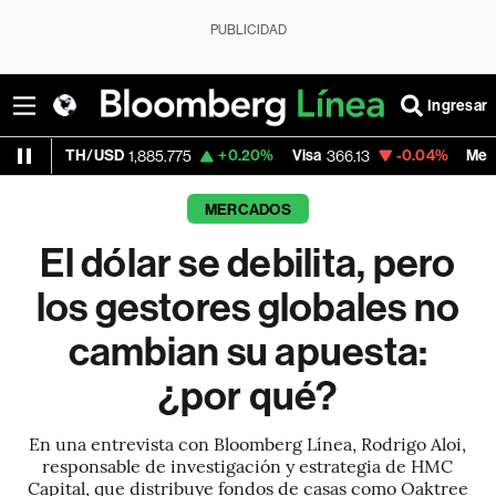
PUBLICIDAD
Ingresar
+0.20%
Visa
-0.04%
MercadoLibre
1,885.775
366.13
1,879.5
MERCADOS
El dólar se debilita, pero
los gestores globales no
cambian su apuesta:
¿por qué?
En una entrevista con Bloomberg Línea, Rodrigo Aloi,
responsable de investigación y estrategia de HMC
Capital, que distribuye fondos de casas como Oaktree