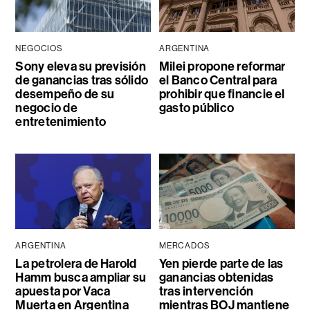
NEGOCIOS
ARGENTINA
Sony eleva su previsión
Milei propone reformar
de ganancias tras sólido
el Banco Central para
desempeño de su
prohibir que financie el
negocio de
gasto público
entretenimiento
ARGENTINA
MERCADOS
La petrolera de Harold
Yen pierde parte de las
Hamm busca ampliar su
ganancias obtenidas
apuesta por Vaca
tras intervención
Muerta en Argentina
mientras BOJ mantiene