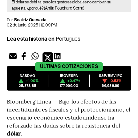
El dólar se debilita, pero los gestores globales no cambian su
(Anita Pouchard Serra)
apuesta: ¿por qué?
Por
Beatriz Quesada
02 de junio, 2025 | 12:09 PM
Lea esta historia en
Portugués
ÚLTIMAS
COTIZACIONES
NASDAQ
IBOVESPA
S&P/BMV IPC
+1.00%
+0.47%
-0.53%
25,373.85
177,999.00
66,936.99
Bloomberg Línea — Bajo los efectos de las
incertidumbres fiscales y el proteccionismo, el
escenario económico estadounidense ha
reforzado las dudas sobre la resistencia del
dólar
.