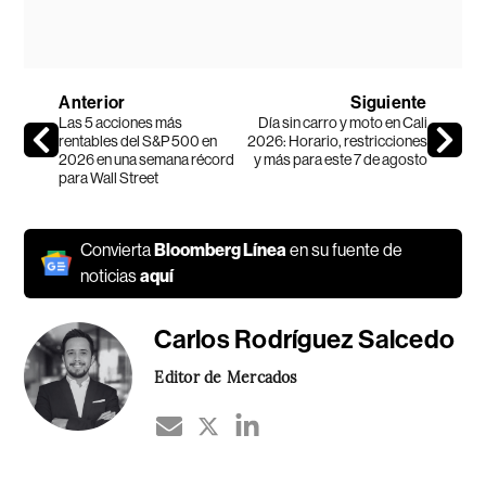
Anterior
Siguiente
Las 5 acciones más
Día sin carro y moto en Cali
rentables del S&P 500 en
2026: Horario, restricciones
2026 en una semana récord
y más para este 7 de agosto
para Wall Street
Convierta
Bloomberg Línea
en su fuente de
noticias
aquí
Carlos Rodríguez Salcedo
Editor de Mercados