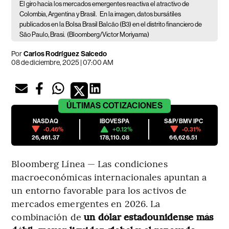
El giro hacia los mercados emergentes reactiva el atractivo de
Colombia, Argentina y Brasil.
En la imagen, datos bursátiles
publicados en la Bolsa Brasil Balcão (B3) en el distrito financiero de
São Paulo, Brasi.
(Bloomberg/Victor Moriyama)
Por
Carlos Rodríguez Salcedo
08 de diciembre, 2025 | 07:00 AM
ÚLTIMAS
COTIZACIONES
NASDAQ
IBOVESPA
S&P/BMV IPC
-0.46%
+0.12%
-0.31%
26,461.37
178,110.08
66,626.51
Bloomberg Línea — Las condiciones
macroeconómicas internacionales apuntan a
un entorno favorable para los activos de
mercados emergentes en 2026. La
combinación de
un dólar estadounidense más