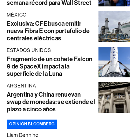
semana récord para Wall Street
MÉXICO
Exclusiva: CFE busca emitir
nueva Fibra E con portafolio de
centrales eléctricas
ESTADOS UNIDOS
Fragmento de un cohete Falcon
9 de SpaceX impacta la
superficie de la Luna
ARGENTINA
Argentina y China renuevan
swap de monedas: se extiende el
plazo a cinco años
OPINIÓN BLOOMBERG
Liam Denning