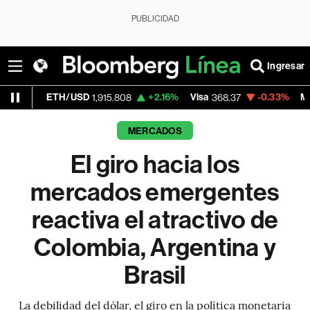
PUBLICIDAD
Ingresar
H/USD
+2.16%
Visa
-0.33%
MercadoLibre
1,915.808
368.37
1,
MERCADOS
El giro hacia los
mercados emergentes
reactiva el atractivo de
Colombia, Argentina y
Brasil
La debilidad del dólar, el giro en la política monetaria