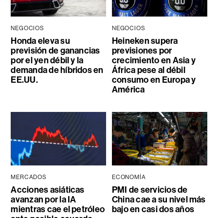
NEGOCIOS
NEGOCIOS
Honda eleva su
Heineken supera
previsión de ganancias
previsiones por
por el yen débil y la
crecimiento en Asia y
demanda de híbridos en
África pese al débil
EE.UU.
consumo en Europa y
América
MERCADOS
ECONOMÍA
Acciones asiáticas
PMI de servicios de
avanzan por la IA
China cae a su nivel más
mientras cae el petróleo
bajo en casi dos años