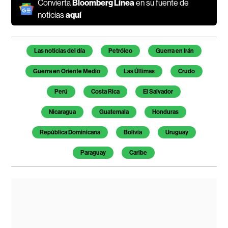
Convierta
Bloomberg Línea
en su fuente de
noticias
aquí
Temas de este artículo
Las noticias del día
Petróleo
Guerra en Irán
Guerra en Oriente Medio
Las Últimas
Crudo
Perú
Costa Rica
El Salvador
Nicaragua
Guatemala
Honduras
República Dominicana
Bolivia
Uruguay
Paraguay
Caribe