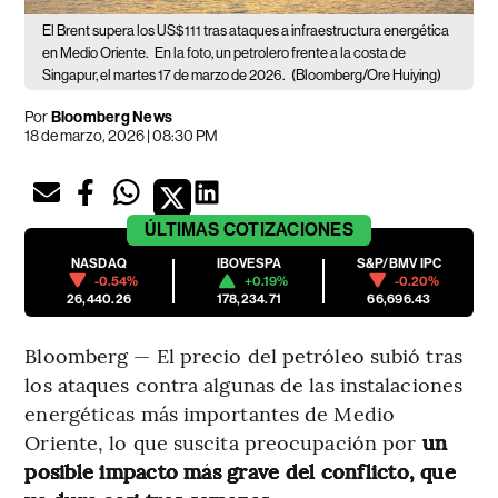
El Brent supera los US$111 tras ataques a infraestructura energética
en Medio Oriente.
En la foto, un petrolero frente a la costa de
Singapur, el martes 17 de marzo de 2026.
(Bloomberg/Ore Huiying)
Por
Bloomberg News
18 de marzo, 2026 | 08:30 PM
ÚLTIMAS
COTIZACIONES
NASDAQ
IBOVESPA
S&P/BMV IPC
-0.54%
+0.19%
-0.20%
26,440.26
178,234.71
66,696.43
Bloomberg — El precio del petróleo subió tras
los ataques contra algunas de las instalaciones
energéticas más importantes de Medio
Oriente, lo que suscita preocupación por
un
posible impacto más grave del conflicto, que