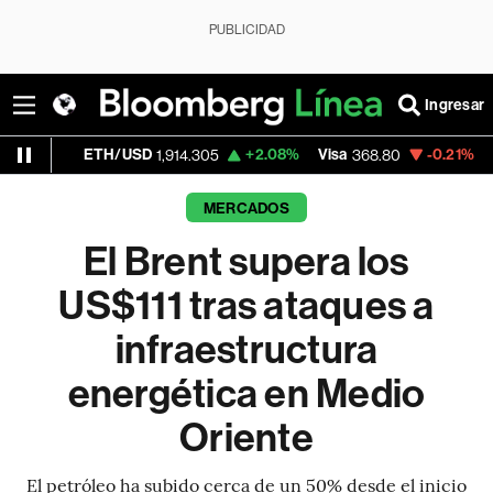
PUBLICIDAD
Ingresar
ETH/USD
+2.08%
Visa
-0.21%
MercadoLibr
1,914.305
368.80
MERCADOS
El Brent supera los
US$111 tras ataques a
infraestructura
energética en Medio
Oriente
El petróleo ha subido cerca de un 50% desde el inicio