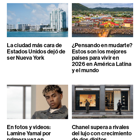
La ciudad más cara de
¿Pensando en mudarte?
Estados Unidos dejó de
Estos son los mejores
ser Nueva York
países para vivir en
2026 en América Latina
y el mundo
En fotos y videos:
Chanel supera a rivales
Lamine Yamal por
del lujo con crecimiento
primera vez en
de dos dígitos,