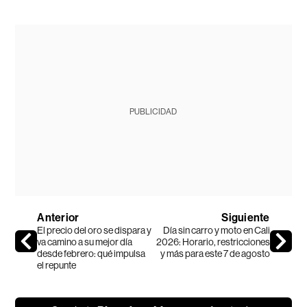
PUBLICIDAD
Anterior
Siguiente
El precio del oro se dispara y
Día sin carro y moto en Cali
va camino a su mejor día
2026: Horario, restricciones
desde febrero: qué impulsa
y más para este 7 de agosto
el repunte