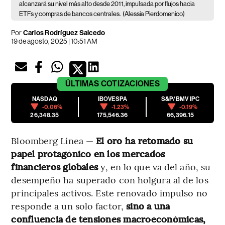
alcanzará su nivel más alto desde 2011, impulsada por flujos hacia
ETFs y compras de bancos centrales.
(Alessia Pierdomenico)
Por
Carlos Rodríguez Salcedo
19 de agosto, 2025 | 10:51 AM
ÚLTIMAS
COTIZACIONES
NASDAQ
IBOVESPA
S&P/BMV IPC
-0.06%
-1.23%
-0.19%
26,348.35
175,546.36
66,396.15
Bloomberg Línea —
El oro ha retomado su
papel protagónico en los mercados
financieros globales
y, en lo que va del año, su
desempeño ha superado con holgura al de los
principales activos. Este renovado impulso no
responde a un solo factor,
sino a una
confluencia de tensiones macroeconómicas,