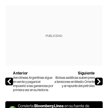
PUBLICIDAD
Anterior
Siguiente
Aerolíneas Argentinas sigue
Bolsas asiáticas suben pese
en verde y pagará el
a tensiones en Medio Oriente
impuesto a las ganancias por
y al repunte del petróleo
primera vez en su historia
Convierta
Bloomberg Línea
en su fuente de