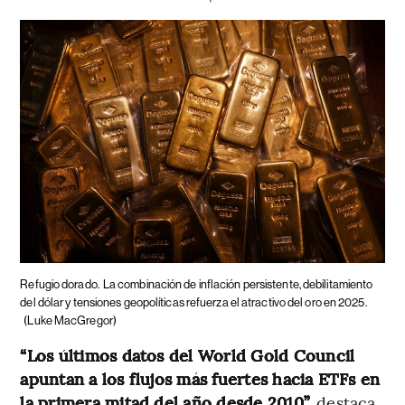
Refugio dorado.
La combinación de inflación persistente, debilitamiento
del dólar y tensiones geopolíticas refuerza el atractivo del oro en 2025.
(Luke MacGregor)
“Los últimos datos del World Gold Council
apuntan a los flujos más fuertes hacia ETFs en
la primera mitad del año desde 2010”,
destaca