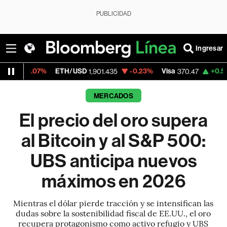
PUBLICIDAD
Ingresar
ETH/USD
-0.23%
Visa
+0.52%
MercadoLi
1,901.435
370.47
MERCADOS
El precio del oro supera
al Bitcoin y al S&P 500:
UBS anticipa nuevos
máximos en 2026
Mientras el dólar pierde tracción y se intensifican las
dudas sobre la sostenibilidad fiscal de EE.UU., el oro
recupera protagonismo como activo refugio y UBS