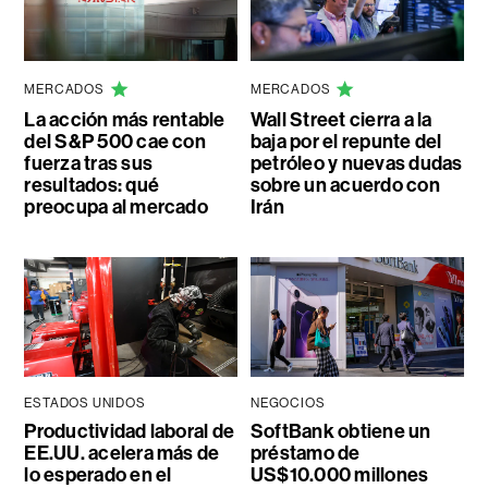
MERCADOS
MERCADOS
La acción más rentable
Wall Street cierra a la
del S&P 500 cae con
baja por el repunte del
fuerza tras sus
petróleo y nuevas dudas
resultados: qué
sobre un acuerdo con
preocupa al mercado
Irán
ESTADOS UNIDOS
NEGOCIOS
Productividad laboral de
SoftBank obtiene un
EE.UU. acelera más de
préstamo de
lo esperado en el
US$10.000 millones