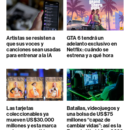
Artistas se resisten a
GTA 6 tendrá un
que sus voces y
adelanto exclusivo en
canciones sean usadas
Netflix: cuándo se
para entrenar a la IA
estrena y a qué hora
Las tarjetas
Batallas, videojuegos y
coleccionables ya
una bolsa de US$75
mueven US$30.000
millones “capaz de
millones y esta marca
cambiar vidas”: así es la