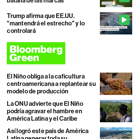
batalla de las marcas
Trump afirma que EE.UU.
"mantendrá el estrecho" y lo
controlará
El Niño obliga a la caficultura
centroamericana a replantear su
modelo de producción
La ONU advierte que El Niño
podría agravar el hambre en
América Latina y el Caribe
Así logró este país de América
Latina generar toda su