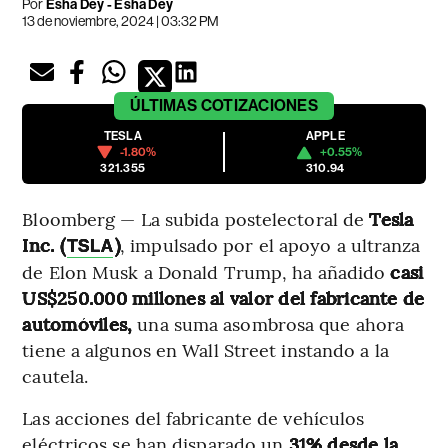
Por
Esha Dey - Esha Dey
13 de noviembre, 2024 | 03:32 PM
ÚLTIMAS
COTIZACIONES
TESLA
APPLE
-1.80%
+0.55%
321.355
310.94
Bloomberg — La subida postelectoral de
Tesla
Inc. (
)
, impulsado por el apoyo a ultranza
TSLA
de Elon Musk a Donald Trump, ha añadido
casi
US$250.000 millones al valor del fabricante de
automóviles,
una suma asombrosa que ahora
tiene a algunos en Wall Street instando a la
cautela.
Las acciones del fabricante de vehículos
eléctricos se han disparado un
31% desde la