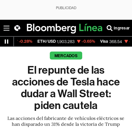
PUBLICIDAD
Ingresar
8%
ETH/USD
-0.65%
Visa
-0.28%
Merca
1,903.283
368.54
MERCADOS
El repunte de las
acciones de Tesla hace
dudar a Wall Street:
piden cautela
Las acciones del fabricante de vehículos eléctricos se
han disparado un 31% desde la victoria de Trump