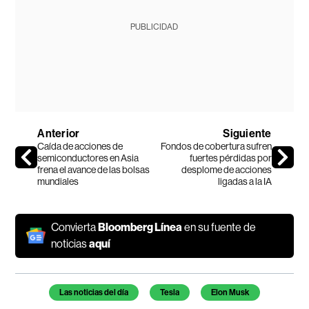
PUBLICIDAD
Anterior
Siguiente
Caída de acciones de
Fondos de cobertura sufren
semiconductores en Asia
fuertes pérdidas por
frena el avance de las bolsas
desplome de acciones
mundiales
ligadas a la IA
Convierta
Bloomberg Línea
en su fuente de
noticias
aquí
Temas de este artículo
Las noticias del día
Tesla
Elon Musk