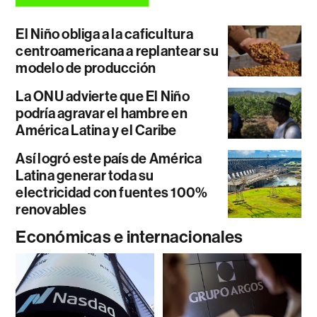
El Niño obliga a la caficultura
centroamericana a replantear su
modelo de producción
La ONU advierte que El Niño
podría agravar el hambre en
América Latina y el Caribe
Así logró este país de América
Latina generar toda su
electricidad con fuentes 100%
renovables
Económicas e internacionales