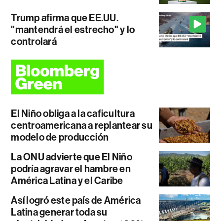
Trump afirma que EE.UU.
"mantendrá el estrecho" y lo
controlará
El Niño obliga a la caficultura
centroamericana a replantear su
modelo de producción
La ONU advierte que El Niño
podría agravar el hambre en
América Latina y el Caribe
Así logró este país de América
Latina generar toda su