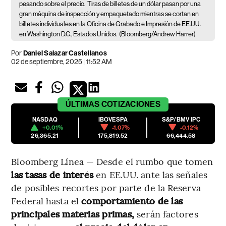
pesando sobre el precio.
Tiras de billetes de un dólar pasan por una
gran máquina de inspección y empaquetado mientras se cortan en
billetes individuales en la Oficina de Grabado e Impresión de EE.UU.
en Washington D.C., Estados Unidos.
(Bloomberg/Andrew Harrer)
Por
Daniel Salazar Castellanos
02 de septiembre, 2025 | 11:52 AM
ÚLTIMAS
COTIZACIONES
NASDAQ
IBOVESPA
S&P/BMV IPC
+0.01%
-1.07%
-0.12%
26,365.21
175,819.52
66,444.58
Bloomberg Línea — Desde el rumbo que tomen
las tasas de interés
en EE.UU. ante las señales
de posibles recortes por parte de la Reserva
Federal hasta el
comportamiento de las
principales materias primas,
serán factores