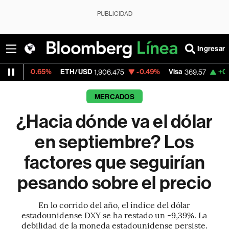
PUBLICIDAD
Ingresar
H/USD
-0.49%
Visa
+0.28%
MercadoLibre
1,906.475
369.57
MERCADOS
¿Hacia dónde va el dólar
en septiembre? Los
factores que seguirían
pesando sobre el precio
En lo corrido del año, el índice del dólar
estadounidense DXY se ha restado un -9,39%. La
debilidad de la moneda estadounidense persiste.