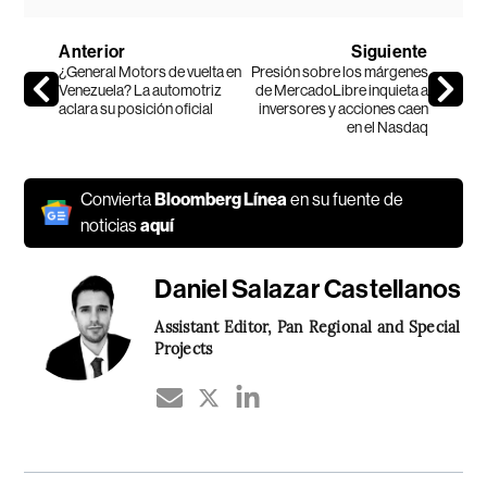
Anterior
Siguiente
¿General Motors de vuelta en
Presión sobre los márgenes
Venezuela? La automotriz
de MercadoLibre inquieta a
aclara su posición oficial
inversores y acciones caen
en el Nasdaq
Convierta
Bloomberg Línea
en su fuente de
noticias
aquí
Daniel Salazar Castellanos
Assistant Editor, Pan Regional and Special
Projects