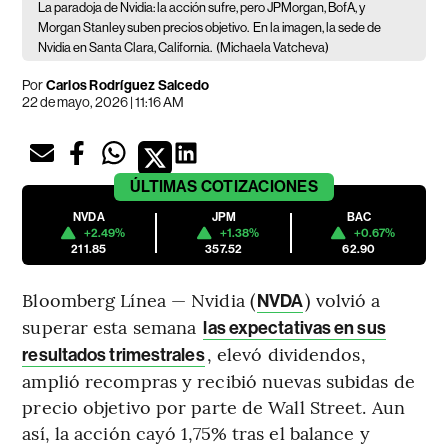
La paradoja de Nvidia: la acción sufre, pero JPMorgan, BofA, y
Morgan Stanley suben precios objetivo.
En la imagen, la sede de
Nvidia en Santa Clara, California.
(Michaela Vatcheva)
Por
Carlos Rodríguez Salcedo
22 de mayo, 2026 | 11:16 AM
ÚLTIMAS
COTIZACIONES
NVDA
JPM
BAC
+2.49%
+1.38%
+0.67%
211.85
357.52
62.90
Bloomberg Línea — Nvidia (
) volvió a
NVDA
superar esta semana
las expectativas en sus
, elevó dividendos,
resultados trimestrales
amplió recompras y recibió nuevas subidas de
precio objetivo por parte de Wall Street. Aun
así, la acción cayó 1,75% tras el balance y