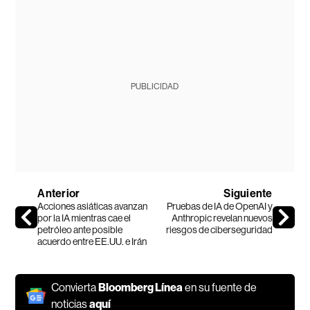
PUBLICIDAD
Anterior
Siguiente
Acciones asiáticas avanzan
Pruebas de IA de OpenAI y
por la IA mientras cae el
Anthropic revelan nuevos
petróleo ante posible
riesgos de ciberseguridad
acuerdo entre EE.UU. e Irán
Convierta
Bloomberg Línea
en su fuente de
noticias
aquí