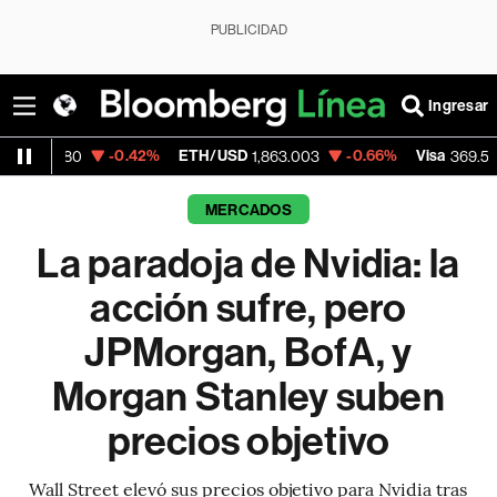
PUBLICIDAD
Ingresar
0.42%
ETH/USD
-0.66%
Visa
+1.07%
Me
1,863.003
369.59
MERCADOS
La paradoja de Nvidia: la
acción sufre, pero
JPMorgan, BofA, y
Morgan Stanley suben
precios objetivo
Wall Street elevó sus precios objetivo para Nvidia tras