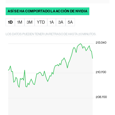
ASÍ SE HA COMPORTADO LA ACCIÓN DE NVIDIA
1D
1M
3M
YTD
1A
3A
5A
LOS DATOS PUEDEN TENER UN RETRASO DE HASTA 20 MINUTOS.
213.040
210.700
208.700