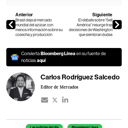
Anterior
Siguiente
Brasil deja al mercado
El debate sobre “Sell
mundial del azúcar con
América” resurge tras
menos información sobre su
decisiones de Washington
cosecha y producción
que siembran dudas
Convierta
Bloomberg Línea
en su fuente de
noticias
aquí
Carlos Rodríguez Salcedo
Editor de Mercados
Temas de este artículo
Las noticias del día
Bloomberg Línea