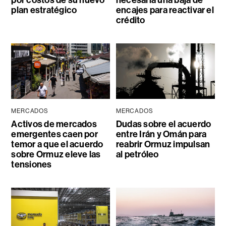
por costos de su nuevo
necesaria una baja de
plan estratégico
encajes para reactivar el
crédito
MERCADOS
MERCADOS
Activos de mercados
Dudas sobre el acuerdo
emergentes caen por
entre Irán y Omán para
temor a que el acuerdo
reabrir Ormuz impulsan
sobre Ormuz eleve las
al petróleo
tensiones