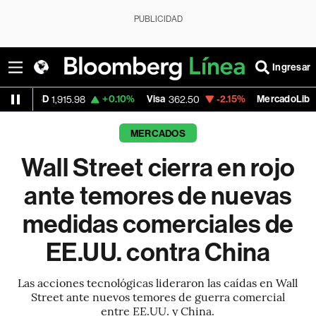
PUBLICIDAD
Ingresar
+0.10%
Visa
-2.15%
MercadoLibre
-0.
98
362.50
1,821.795
MERCADOS
Wall Street cierra en rojo
ante temores de nuevas
medidas comerciales de
EE.UU. contra China
Las acciones tecnológicas lideraron las caídas en Wall
Street ante nuevos temores de guerra comercial
entre EE.UU. y China.