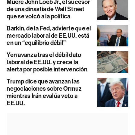
Muere John Loeb Jr., el sucesor
de una dinastía de Wall Street
que se volcó a la política
Barkin, de la Fed, advierte que el
mercado laboral de EE.UU. está
en un “equilibrio débil”
Yen avanza tras el débil dato
laboral de EE.UU. y crece la
alerta por posible intervención
Trump dice que avanzan las
negociaciones sobre Ormuz
mientras Irán evalúa veto a
EE.UU.