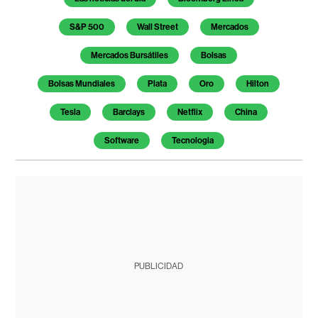
S&P 500
Wall Street
Mercados
Mercados Bursátiles
Bolsas
Bolsas Mundiales
Plata
Oro
Hilton
Tesla
Barclays
Netflix
China
Software
Tecnologia
PUBLICIDAD