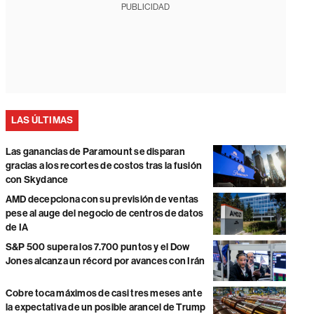
PUBLICIDAD
LAS ÚLTIMAS
Las ganancias de Paramount se disparan
gracias a los recortes de costos tras la fusión
con Skydance
AMD decepciona con su previsión de ventas
pese al auge del negocio de centros de datos
de IA
S&P 500 supera los 7.700 puntos y el Dow
Jones alcanza un récord por avances con Irán
Cobre toca máximos de casi tres meses ante
la expectativa de un posible arancel de Trump