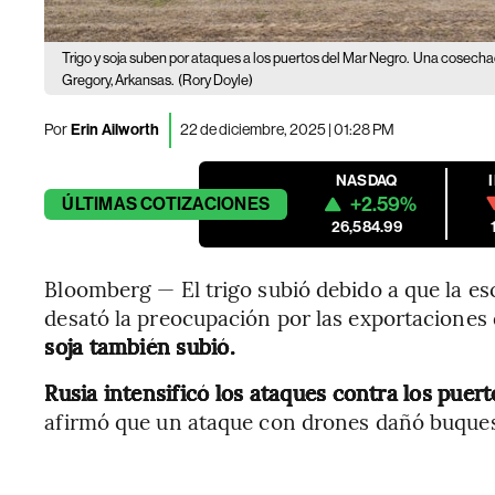
Trigo y soja suben por ataques a los puertos del Mar Negro.
Una cosechado
Gregory, Arkansas.
(Rory Doyle)
Por
Erin Ailworth
22 de diciembre, 2025 | 01:28 PM
NASDAQ
+2.59%
ÚLTIMAS
COTIZACIONES
26,584.99
Bloomberg — El trigo subió debido a que la es
desató la preocupación por las exportaciones 
soja también subió.
Rusia intensificó los ataques contra los pue
afirmó que un ataque con drones dañó buques 