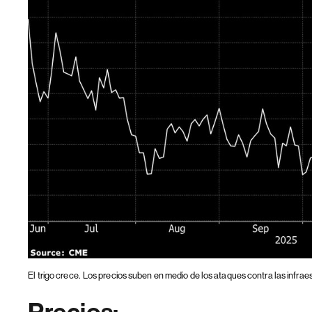
El trigo crece.
Los precios suben en medio de los ataques contra las infrae