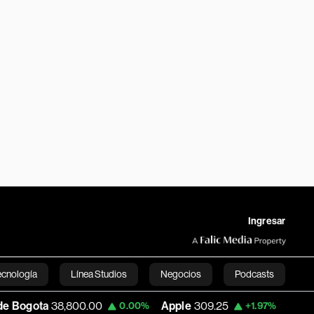
Ingresar
ecnología
Línea Studios
Negocios
Podcasts
00.00
Apple
309.25
USD COP
3,195.99
0.00%
+1.97%
English