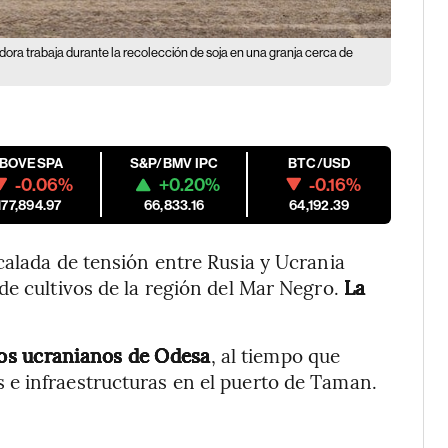
ra trabaja durante la recolección de soja en una granja cerca de
IBOVESPA
S&P/BMV IPC
BTC/USD
-0.06%
+0.20%
-0.16%
177,894.97
66,833.16
64,192.39
calada de tensión entre Rusia y Ucrania
de cultivos de la región del Mar Negro.
La
rtos ucranianos de Odesa
, al tiempo que
e infraestructuras en el puerto de Taman.