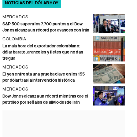
NOTICIAS DEL DÓLAR HOY
MERCADOS
S&P 500 supera los 7.700 puntos y el Dow
Jones alcanza un récord por avances con Irán
COLOMBIA
La mala hora del exportador colombiano:
dólar barato, aranceles y fletes que no dan
tregua
MERCADOS
El yen enfrenta una prueba clave en los 155
por dólar tras la intervención histórica
MERCADOS
Dow Jones alcanza un récord mientras cae el
petróleo por señales de alivio desde Irán