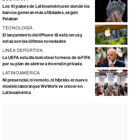
Los 10 países de Latinoamérica en donde los
bancos generan más utilidades, según
Felaban
TECNOLOGÍA
El lanzamiento del iPhone 18 está cerca y
estas son las últimas novedades
LÍNEA DEPORTIVA
La UEFA estudia boicotear torneos de la FIFA
por su plan de abrirse a inversión privada
LATINOAMÉRICA
Ni presencial, ni remoto, ni híbrido: el nuevo
modelo laboral que WeWork ve crecer en
Latinoamérica