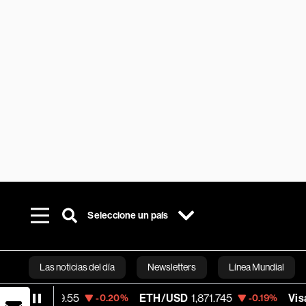
Seleccione un país
Las noticias del día
Newsletters
Línea Mundial
55
ETH/USD
1,871.745
Visa
369.59
-0.20%
-0.19%
+1.
Bloomberg 