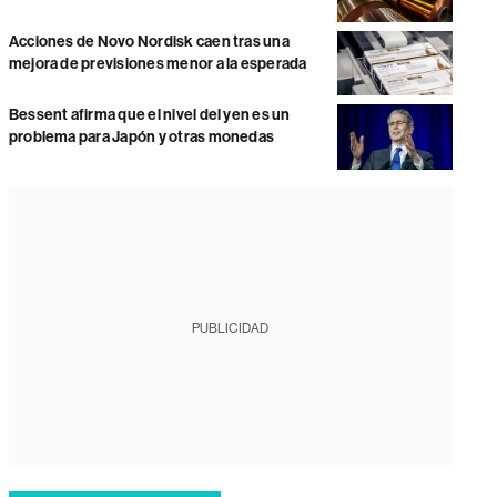
Acciones de Novo Nordisk caen tras una
mejora de previsiones menor a la esperada
Bessent afirma que el nivel del yen es un
problema para Japón y otras monedas
PUBLICIDAD