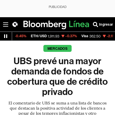
PUBLICIDAD
Ingresar
.45%
ETH/USD
-0.37%
Visa
-2.15%
Mercad
1,911.93
362.50
MERCADOS
UBS prevé una mayor
demanda de fondos de
cobertura que de crédito
privado
El comentario de UBS se suma a una lista de bancos
que destacan la positiva actividad de los clientes a
pesar de los temores inflacionistas y otro