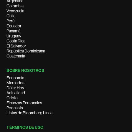
Argentina
Colombia
Venezuela
Chile
Perú
Ecuador
Panamá
Uruguay
Costa Rica
El Salvador
República Dominicana
Guatemala
SOBRE NOSOTROS
Economía
Mercados
Dólar Hoy
Actualidad
Cripto
Finanzas Personales
Podcasts
Listas de Bloomberg Línea
TÉRMINOS DE USO