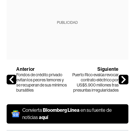
PUBLICIDAD
Anterior
Siguiente
Fondos de crédito privado
Puerto Rico evalúa revocar
evitan los peores temores y
contrato eléctrico por
se recuperan de sus mínimos
US$5.900 millones tras
bursátiles
presuntas irregularidades
Convierta
Bloomberg Línea
en su fuente de
noticias
aquí