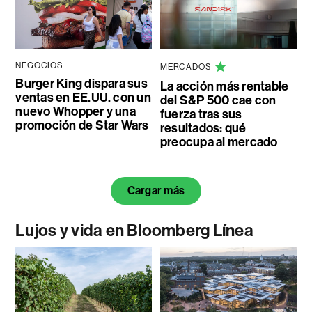
NEGOCIOS
MERCADOS
Burger King dispara sus
La acción más rentable
ventas en EE.UU. con un
del S&P 500 cae con
nuevo Whopper y una
fuerza tras sus
promoción de Star Wars
resultados: qué
preocupa al mercado
Cargar más
Lujos y vida en Bloomberg Línea