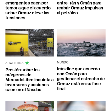
emergentes caen por
entre Irán y Omán para
temor a que el acuerdo
reabrir Ormuz impulsan
sobre Ormuz eleve las
al petróleo
tensiones
MUNDO
ARGENTINA
Irán dice que acuerdo
Presión sobre los
con Omán para
márgenes de
gestionar el estrecho de
MercadoLibre inquieta a
Ormuz está en su fase
inversores y acciones
final
caen en el Nasdaq