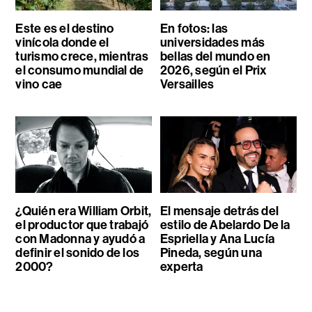
Este es el destino
En fotos: las
vinícola donde el
universidades más
turismo crece, mientras
bellas del mundo en
el consumo mundial de
2026, según el Prix
vino cae
Versailles
¿Quién era William Orbit,
El mensaje detrás del
el productor que trabajó
estilo de Abelardo De la
con Madonna y ayudó a
Espriella y Ana Lucía
definir el sonido de los
Pineda, según una
2000?
experta