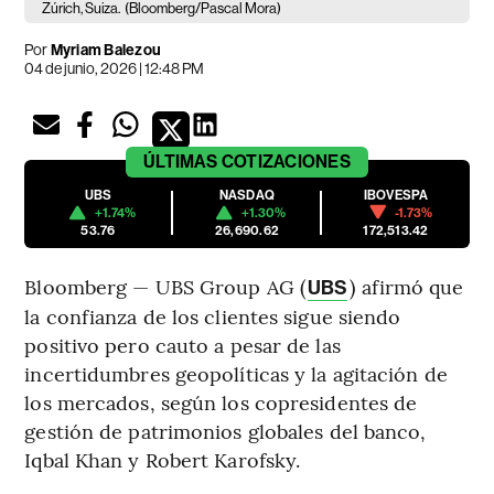
Zúrich, Suiza.
(Bloomberg/Pascal Mora)
Por
Myriam Balezou
04 de junio, 2026 | 12:48 PM
ÚLTIMAS
COTIZACIONES
UBS
NASDAQ
IBOVESPA
+1.74%
+1.30%
-1.73%
53.76
26,690.62
172,513.42
Bloomberg — UBS Group AG (
) afirmó que
UBS
la confianza de los clientes sigue siendo
positivo pero cauto a pesar de las
incertidumbres geopolíticas y la agitación de
los mercados, según los copresidentes de
gestión de patrimonios globales del banco,
Iqbal Khan y Robert Karofsky.