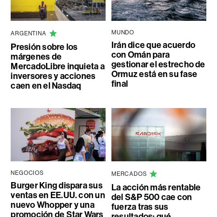
MUNDO
ARGENTINA
Irán dice que acuerdo
Presión sobre los
con Omán para
márgenes de
gestionar el estrecho de
MercadoLibre inquieta a
Ormuz está en su fase
inversores y acciones
final
caen en el Nasdaq
NEGOCIOS
MERCADOS
Burger King dispara sus
La acción más rentable
ventas en EE.UU. con un
del S&P 500 cae con
nuevo Whopper y una
fuerza tras sus
promoción de Star Wars
resultados: qué