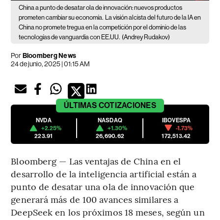
China a punto de desatar ola de innovación: nuevos productos
prometen cambiar su economía.
La visión alcista del futuro de la IA en
China no promete tregua en la competición por el dominio de las
tecnologías de vanguardia con EE.UU.
(Andrey Rudakov)
Por
Bloomberg News
24 de junio, 2025 | 01:15 AM
ÚLTIMAS
COTIZACIONES
NVDA
NASDAQ
IBOVESPA
+2.25%
+1.30%
-1.73%
223.91
26,690.62
172,513.42
Bloomberg — Las ventajas de China en el
desarrollo de la inteligencia artificial están a
punto de desatar una ola de innovación que
generará más de 100 avances similares a
DeepSeek en los próximos 18 meses, según un