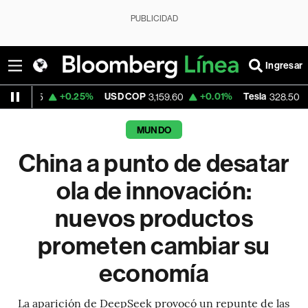
PUBLICIDAD
Ingresar
+0.25%
USD COP
+0.01%
Tesla
+2.80%
3,159.60
328.50
MUNDO
China a punto de desatar
ola de innovación:
nuevos productos
prometen cambiar su
economía
La aparición de DeepSeek provocó un repunte de las