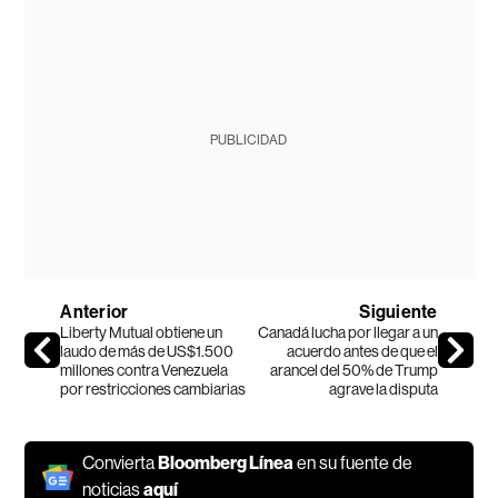
PUBLICIDAD
Anterior
Siguiente
Liberty Mutual obtiene un
Canadá lucha por llegar a un
laudo de más de US$1.500
acuerdo antes de que el
millones contra Venezuela
arancel del 50% de Trump
por restricciones cambiarias
agrave la disputa
Convierta
Bloomberg Línea
en su fuente de
noticias
aquí