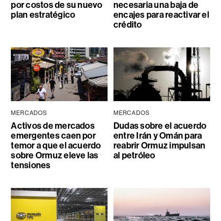
por costos de su nuevo
necesaria una baja de
plan estratégico
encajes para reactivar el
crédito
MERCADOS
MERCADOS
Activos de mercados
Dudas sobre el acuerdo
emergentes caen por
entre Irán y Omán para
temor a que el acuerdo
reabrir Ormuz impulsan
sobre Ormuz eleve las
al petróleo
tensiones