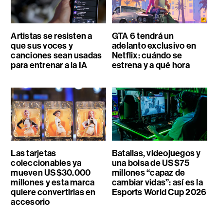
Artistas se resisten a
GTA 6 tendrá un
que sus voces y
adelanto exclusivo en
canciones sean usadas
Netflix: cuándo se
para entrenar a la IA
estrena y a qué hora
Las tarjetas
Batallas, videojuegos y
coleccionables ya
una bolsa de US$75
mueven US$30.000
millones “capaz de
millones y esta marca
cambiar vidas”: así es la
quiere convertirlas en
Esports World Cup 2026
accesorio