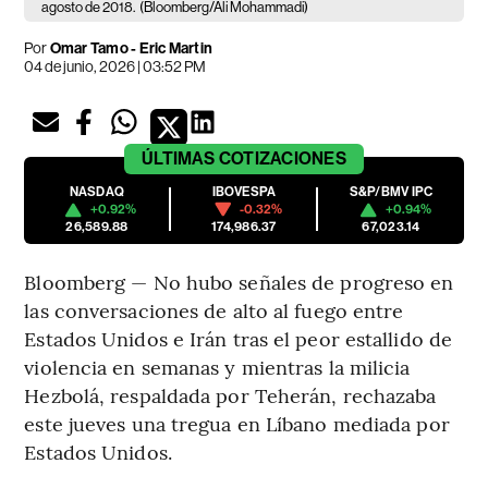
agosto de 2018.
(Bloomberg/Ali Mohammadi)
Por
Omar Tamo - Eric Martin
04 de junio, 2026 | 03:52 PM
ÚLTIMAS
COTIZACIONES
NASDAQ
IBOVESPA
S&P/BMV IPC
+0.92%
-0.32%
+0.94%
26,589.88
174,986.37
67,023.14
Bloomberg — No hubo señales de progreso en
las conversaciones de alto al fuego entre
Estados Unidos e Irán tras el peor estallido de
violencia en semanas y mientras la milicia
Hezbolá, respaldada por Teherán, rechazaba
este jueves una tregua en Líbano mediada por
Estados Unidos.