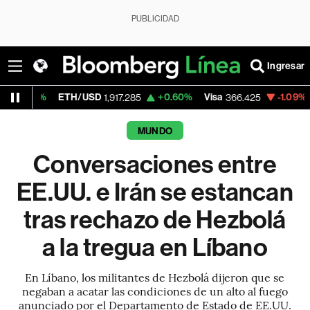
PUBLICIDAD
Ingresar
ETH/USD
+0.60%
Visa
-1.09%
MercadoLib
1,917.285
366.425
MUNDO
Conversaciones entre
EE.UU. e Irán se estancan
tras rechazo de Hezbolá
a la tregua en Líbano
En Líbano, los militantes de Hezbolá dijeron que se
negaban a acatar las condiciones de un alto al fuego
anunciado por el Departamento de Estado de EE.UU.