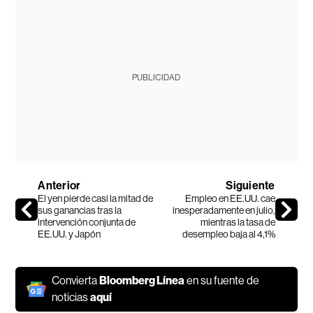
PUBLICIDAD
Anterior
Siguiente
El yen pierde casi la mitad de
Empleo en EE.UU. cae
sus ganancias tras la
inesperadamente en julio,
intervención conjunta de
mientras la tasa de
EE.UU. y Japón
desempleo baja al 4,1%
Convierta
Bloomberg Línea
en su fuente de
noticias
aquí