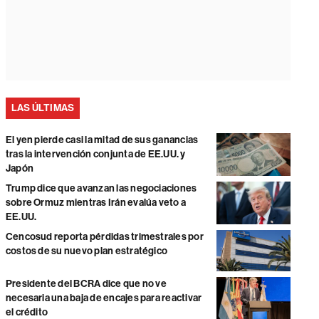
LAS ÚLTIMAS
El yen pierde casi la mitad de sus ganancias
tras la intervención conjunta de EE.UU. y
Japón
Trump dice que avanzan las negociaciones
sobre Ormuz mientras Irán evalúa veto a
EE.UU.
Cencosud reporta pérdidas trimestrales por
costos de su nuevo plan estratégico
Presidente del BCRA dice que no ve
necesaria una baja de encajes para reactivar
el crédito