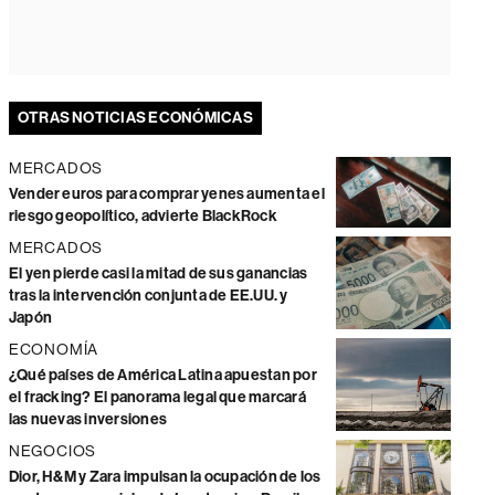
OTRAS NOTICIAS ECONÓMICAS
MERCADOS
Vender euros para comprar yenes aumenta el
riesgo geopolítico, advierte BlackRock
MERCADOS
El yen pierde casi la mitad de sus ganancias
tras la intervención conjunta de EE.UU. y
Japón
ECONOMÍA
¿Qué países de América Latina apuestan por
el fracking? El panorama legal que marcará
las nuevas inversiones
NEGOCIOS
Dior, H&M y Zara impulsan la ocupación de los