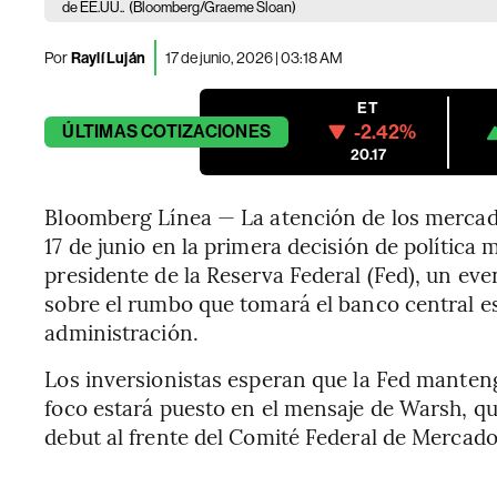
de EE.UU..
(Bloomberg/Graeme Sloan)
Por
Raylí Luján
17 de junio, 2026 | 03:18 AM
ET
-2.42%
ÚLTIMAS
COTIZACIONES
20.17
Bloomberg Línea — La atención de los mercado
17 de junio en la primera decisión de polític
presidente de la Reserva Federal (Fed), un eve
sobre el rumbo que tomará el banco central e
administración.
Los inversionistas esperan que la Fed mantenga
foco estará puesto en el mensaje de Warsh, q
debut al frente del Comité Federal de Mercad