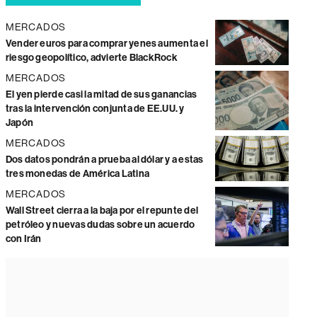
MERCADOS
Vender euros para comprar yenes aumenta el
riesgo geopolítico, advierte BlackRock
MERCADOS
El yen pierde casi la mitad de sus ganancias
tras la intervención conjunta de EE.UU. y
Japón
MERCADOS
Dos datos pondrán a prueba al dólar y a estas
tres monedas de América Latina
MERCADOS
Wall Street cierra a la baja por el repunte del
petróleo y nuevas dudas sobre un acuerdo
con Irán