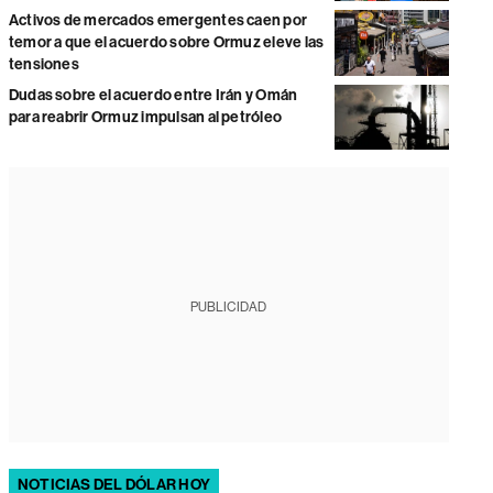
Activos de mercados emergentes caen por
temor a que el acuerdo sobre Ormuz eleve las
tensiones
Dudas sobre el acuerdo entre Irán y Omán
para reabrir Ormuz impulsan al petróleo
PUBLICIDAD
NOTICIAS DEL DÓLAR HOY