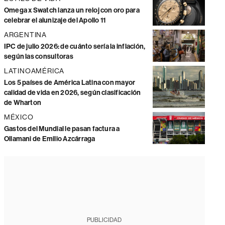
Omega x Swatch lanza un reloj con oro para
celebrar el alunizaje del Apollo 11
ARGENTINA
IPC de julio 2026: de cuánto sería la inflación,
según las consultoras
LATINOAMÉRICA
Los 5 países de América Latina con mayor
calidad de vida en 2026, según clasificación
de Wharton
MÉXICO
Gastos del Mundial le pasan factura a
Ollamani de Emilio Azcárraga
PUBLICIDAD