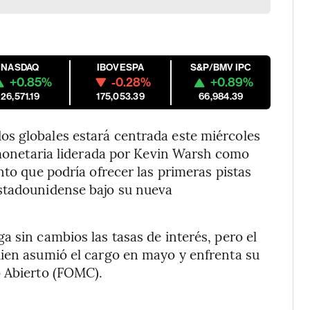
NASDAQ
IBOVESPA
S&P/BMV IPC
+0.85%
-0.28%
+0.89%
26,571.19
175,053.39
66,984.39
s globales estará centrada este miércoles
a monetaria liderada por Kevin Warsh como
nto que podría ofrecer las primeras pistas
stadounidense bajo su nueva
 sin cambios las tasas de interés, pero el
uien asumió el cargo en mayo y enfrenta su
o Abierto (FOMC).