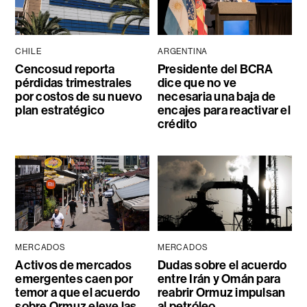
CHILE
ARGENTINA
Cencosud reporta
Presidente del BCRA
pérdidas trimestrales
dice que no ve
por costos de su nuevo
necesaria una baja de
plan estratégico
encajes para reactivar el
crédito
MERCADOS
MERCADOS
Activos de mercados
Dudas sobre el acuerdo
emergentes caen por
entre Irán y Omán para
temor a que el acuerdo
reabrir Ormuz impulsan
sobre Ormuz eleve las
al petróleo