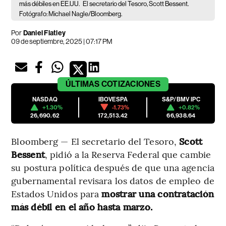
más débiles en EE.UU.
El secretario del Tesoro, Scott Bessent.
Fotógrafo: Michael Nagle/Bloomberg.
Por
Daniel Flatley
09 de septiembre, 2025 | 07:17 PM
ÚLTIMAS
COTIZACIONES
NASDAQ
IBOVESPA
S&P/BMV IPC
+1.30%
-1.73%
+0.82%
26,690.62
172,513.42
66,938.64
Bloomberg — El secretario del Tesoro,
Scott
Bessent
, pidió a la Reserva Federal que cambie
su postura política después de que una agencia
gubernamental revisara los datos de empleo de
Estados Unidos para
mostrar una contratación
más débil en el año hasta marzo.