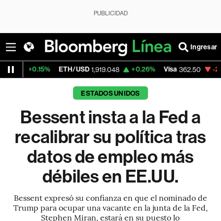
PUBLICIDAD
Ingresar
.15%
ETH/USD
+0.26%
Visa
-2.15%
Merc
1,919.048
362.50
ESTADOS UNIDOS
Bessent insta a la Fed a
recalibrar su política tras
datos de empleo más
débiles en EE.UU.
Bessent expresó su confianza en que el nominado de
Trump para ocupar una vacante en la junta de la Fed,
Stephen Miran, estará en su puesto lo