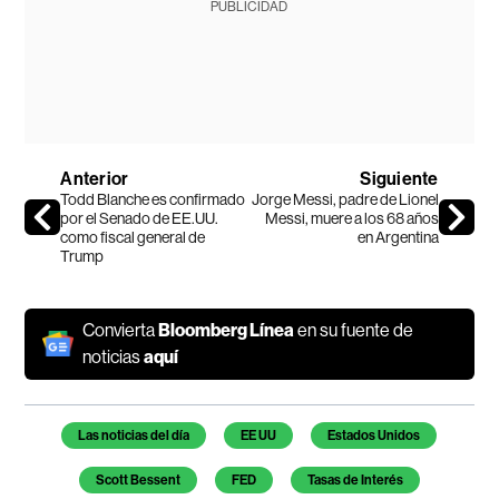
PUBLICIDAD
Anterior
Siguiente
Todd Blanche es confirmado
Jorge Messi, padre de Lionel
por el Senado de EE.UU.
Messi, muere a los 68 años
como fiscal general de
en Argentina
Trump
Convierta
Bloomberg Línea
en su fuente de
noticias
aquí
Temas de este artículo
Las noticias del día
EE UU
Estados Unidos
Scott Bessent
FED
Tasas de Interés