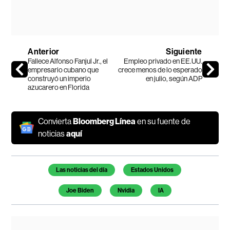
Anterior
Siguiente
Fallece Alfonso Fanjul Jr., el
Empleo privado en EE.UU.
empresario cubano que
crece menos de lo esperado
construyó un imperio
en julio, según ADP
azucarero en Florida
Convierta
Bloomberg Línea
en su fuente de
noticias
aquí
Temas de este artículo
Las noticias del día
Estados Unidos
Joe Biden
Nvidia
IA