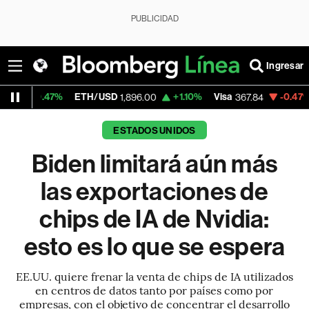
PUBLICIDAD
Ingresar
ETH/USD
+1.10%
Visa
-0.47%
MercadoLibr
1,896.00
367.84
ESTADOS UNIDOS
Biden limitará aún más
las exportaciones de
chips de IA de Nvidia:
esto es lo que se espera
EE.UU. quiere frenar la venta de chips de IA utilizados
en centros de datos tanto por países como por
empresas, con el objetivo de concentrar el desarrollo