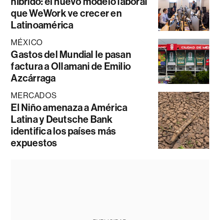
híbrido: el nuevo modelo laboral
que WeWork ve crecer en
Latinoamérica
MÉXICO
Gastos del Mundial le pasan
factura a Ollamani de Emilio
Azcárraga
MERCADOS
El Niño amenaza a América
Latina y Deutsche Bank
identifica los países más
expuestos