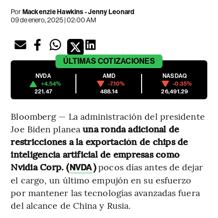
Por
Mackenzie Hawkins - Jenny Leonard
09 de enero, 2025 | 02:00 AM
ÚLTIMAS
COTIZACIONES
NVDA
AMD
NASDAQ
+4.54%
-7.10%
-0.35%
221.47
488.14
26,491.29
Bloomberg — La administración del presidente
Joe Biden planea
una ronda adicional de
restricciones a la exportación de chips de
inteligencia artificial de empresas como
Nvidia Corp. (
)
pocos días antes de dejar
NVDA
el cargo, un último empujón en su esfuerzo
por mantener las tecnologías avanzadas fuera
del alcance de China y Rusia.