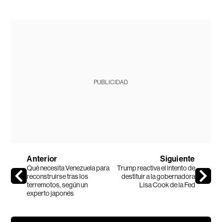
PUBLICIDAD
Anterior
Siguiente
Qué necesita Venezuela para
Trump reactiva el intento de
reconstruirse tras los
destituir a la gobernadora
terremotos, según un
Lisa Cook de la Fed
experto japonés