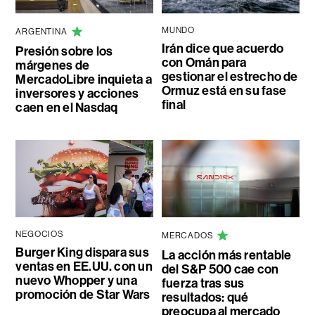
MUNDO
ARGENTINA
Irán dice que acuerdo
Presión sobre los
con Omán para
márgenes de
gestionar el estrecho de
MercadoLibre inquieta a
Ormuz está en su fase
inversores y acciones
final
caen en el Nasdaq
NEGOCIOS
MERCADOS
Burger King dispara sus
La acción más rentable
ventas en EE.UU. con un
del S&P 500 cae con
nuevo Whopper y una
fuerza tras sus
promoción de Star Wars
resultados: qué
preocupa al mercado