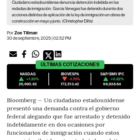
Ciudadano estadounidense denuncia detención indebida en las
redadas de inmigración.
García Venegas fue detenido durante dos
acciones distintas de aplicación de la ley de inmigración en obras de
construcción en mayo y junio.
(Christopher Dilts)
Por
Zoe Tillman
30 de septiembre, 2025 | 02:52 PM
ÚLTIMAS
COTIZACIONES
NASDAQ
IBOVESPA
S&P/BMV IPC
+1.30%
-1.73%
+0.82%
26,690.62
172,513.42
66,938.64
Bloomberg — Un ciudadano estadounidense
presentó una demanda contra el gobierno
federal alegando que fue arrestado y detenido
indebidamente en dos ocasiones por
funcionarios de inmigración cuando estos