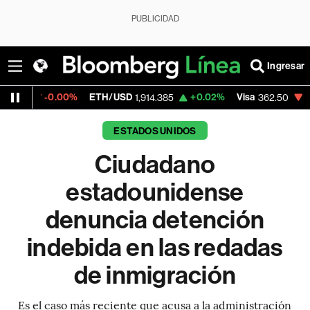
PUBLICIDAD
Ingresar
0.00%
ETH/USD
+0.02%
Visa
-2.15%
Merc
1,914.385
362.50
ESTADOS UNIDOS
Ciudadano
estadounidense
denuncia detención
indebida en las redadas
de inmigración
Es el caso más reciente que acusa a la administración