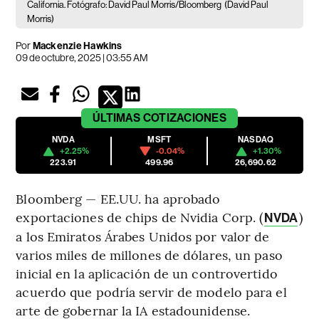
California. Fotógrafo: David Paul Morris/Bloomberg
(David Paul
Morris)
Por
Mackenzie Hawkins
09 de octubre, 2025 | 03:55 AM
ÚLTIMAS
COTIZACIONES
NVDA
MSFT
NASDAQ
+2.25%
-0.04%
+1.30%
223.91
499.96
26,690.62
Bloomberg — EE.UU. ha aprobado
exportaciones de chips de Nvidia Corp. (
)
NVDA
a los Emiratos Árabes Unidos por valor de
varios miles de millones de dólares, un paso
inicial en la aplicación de un controvertido
acuerdo que podría servir de modelo para el
arte de gobernar la IA estadounidense.