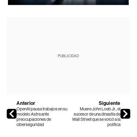
PUBLICIDAD
Anterior
Siguiente
OpenAI pausa trabajos en su
Muere John Loeb Jr., el
modelo Astra ante
sucesor de una dinastía de
preocupaciones de
Wall Street que se volcó a la
ciberseguridad
política