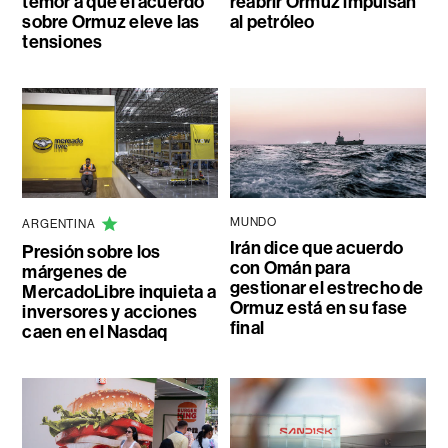
temor a que el acuerdo
reabrir Ormuz impulsan
sobre Ormuz eleve las
al petróleo
tensiones
MUNDO
ARGENTINA
Irán dice que acuerdo
Presión sobre los
con Omán para
márgenes de
gestionar el estrecho de
MercadoLibre inquieta a
Ormuz está en su fase
inversores y acciones
final
caen en el Nasdaq