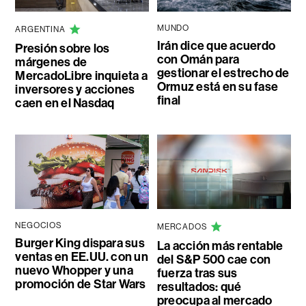
MUNDO
ARGENTINA
Irán dice que acuerdo
Presión sobre los
con Omán para
márgenes de
gestionar el estrecho de
MercadoLibre inquieta a
Ormuz está en su fase
inversores y acciones
final
caen en el Nasdaq
NEGOCIOS
MERCADOS
Burger King dispara sus
La acción más rentable
ventas en EE.UU. con un
del S&P 500 cae con
nuevo Whopper y una
fuerza tras sus
promoción de Star Wars
resultados: qué
preocupa al mercado