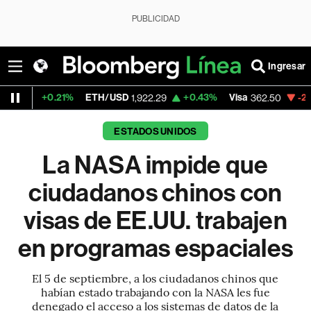
PUBLICIDAD
Ingresar
.21%
ETH/USD
+0.43%
Visa
-2.15%
Merca
1,922.29
362.50
ESTADOS UNIDOS
La NASA impide que
ciudadanos chinos con
visas de EE.UU. trabajen
en programas espaciales
El 5 de septiembre, a los ciudadanos chinos que
habían estado trabajando con la NASA les fue
denegado el acceso a los sistemas de datos de la