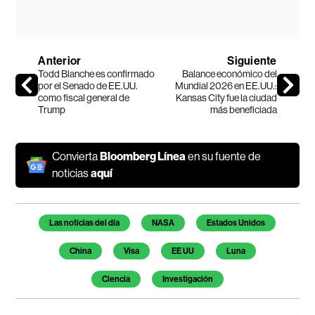
Anterior
Siguiente
Todd Blanche es confirmado
Balance económico del
por el Senado de EE.UU.
Mundial 2026 en EE.UU.:
como fiscal general de
Kansas City fue la ciudad
Trump
más beneficiada
Convierta
Bloomberg Línea
en su fuente de
noticias
aquí
Temas de este artículo
Las noticias del día
NASA
Estados Unidos
China
Visa
EE UU
Luna
Ciencia
Investigación