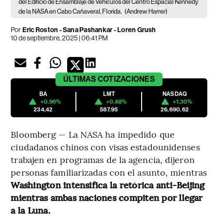
del Edificio de Ensamblaje de Vehículos del Centro Espacial Kennedy
de la NASA en Cabo Cañaveral, Florida.
(Andrew Harrer)
Por
Eric Roston - Sana Pashankar - Loren Grush
10 de septiembre, 2025 | 06:41 PM
ÚLTIMAS
COTIZACIONES
BA
LMT
NASDAQ
+0.96%
+0.88%
+1.30%
234.42
587.95
26,690.62
Bloomberg — La NASA ha impedido que
ciudadanos chinos con visas estadounidenses
trabajen en programas de la agencia, dijeron
personas familiarizadas con el asunto, mientras
Washington intensifica la retórica anti-Beijing
mientras ambas naciones compiten por llegar
a la Luna.