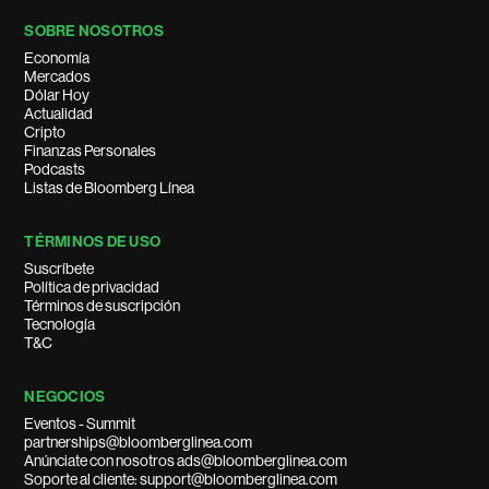
SOBRE NOSOTROS
Economía
Mercados
Dólar Hoy
Actualidad
Cripto
Finanzas Personales
Podcasts
Listas de Bloomberg Línea
TÉRMINOS DE USO
Suscríbete
Política de privacidad
Términos de suscripción
Tecnología
T&C
NEGOCIOS
Eventos - Summit
partnerships@bloomberglinea.com
Anúnciate con nosotros ads@bloomberglinea.com
Soporte al cliente: support@bloomberglinea.com