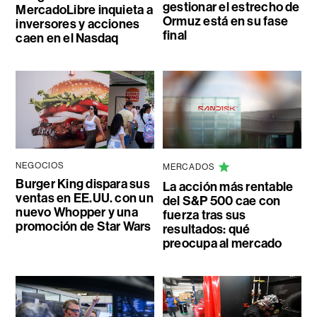
gestionar el estrecho de
MercadoLibre inquieta a
Ormuz está en su fase
inversores y acciones
final
caen en el Nasdaq
NEGOCIOS
MERCADOS
Burger King dispara sus
La acción más rentable
ventas en EE.UU. con un
del S&P 500 cae con
nuevo Whopper y una
fuerza tras sus
promoción de Star Wars
resultados: qué
preocupa al mercado