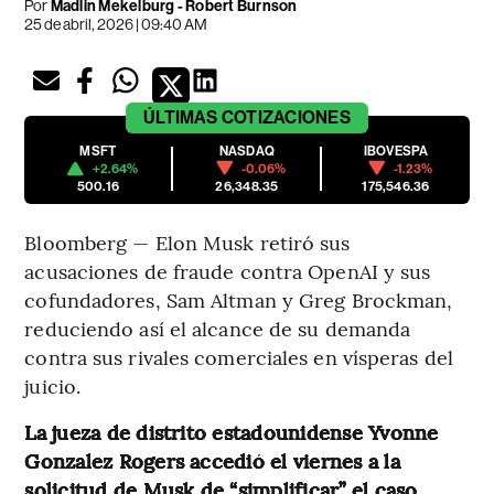
Por
Madlin Mekelburg - Robert Burnson
25 de abril, 2026 | 09:40 AM
ÚLTIMAS
COTIZACIONES
MSFT
NASDAQ
IBOVESPA
+2.64%
-0.06%
-1.23%
500.16
26,348.35
175,546.36
Bloomberg — Elon Musk retiró sus
acusaciones de fraude contra OpenAI y sus
cofundadores, Sam Altman y Greg Brockman,
reduciendo así el alcance de su demanda
contra sus rivales comerciales en vísperas del
juicio.
La jueza de distrito estadounidense Yvonne
Gonzalez Rogers accedió el viernes a la
solicitud de Musk de “simplificar” el caso,