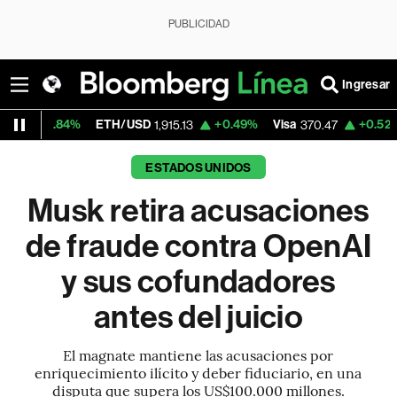
PUBLICIDAD
Ingresar
%
ETH/USD
+0.49%
Visa
+0.52%
MercadoL
1,915.13
370.47
ESTADOS UNIDOS
Musk retira acusaciones
de fraude contra OpenAI
y sus cofundadores
antes del juicio
El magnate mantiene las acusaciones por
enriquecimiento ilícito y deber fiduciario, en una
disputa que supera los US$100.000 millones.