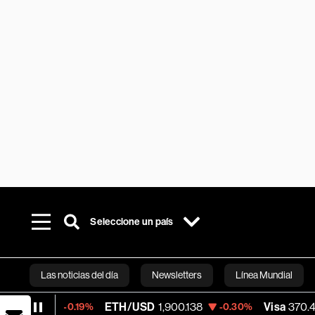
Seleccione un país
Las noticias del día
Newsletters
Línea Mundial
ETH/USD
1,900.138
Visa
370.47
-0.19%
-0.30%
+0.52%
Bloomberg 