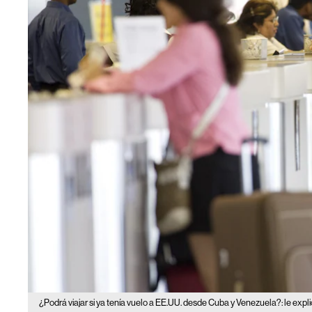
¿Podrá viajar si ya tenía vuelo a EE.UU. desde Cuba y Venezuela?: le exp