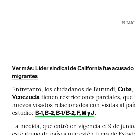
PUBLIC
Ver más:
Líder sindical de California fue acusado
migrantes
Entretanto, los ciudadanos de Burundi,
Cuba
,
Venezuela
tienen restricciones parciales, que
nuevos visados relacionados con visitas al paí
estudio:
.
B-1, B-2, B-1/B-2, F, M y J
La medida, que entró en vigencia el 9 de juni
este grupo de países que estén fuera de Esta