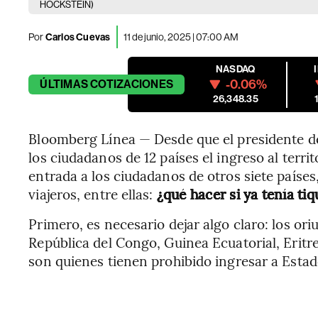
HOCKSTEIN)
Por
Carlos Cuevas
11 de junio, 2025 | 07:00 AM
NASDAQ
-0.06%
ÚLTIMAS
COTIZACIONES
26,348.35
Bloomberg Línea — Desde que el presidente d
los ciudadanos de 12 países el ingreso al terri
entrada a los ciudadanos de otros siete paíse
viajeros, entre ellas:
¿qué hacer si ya tenía t
Primero, es necesario dejar algo claro: los o
República del Congo, Guinea Ecuatorial, Eritre
son quienes tienen prohibido ingresar a Esta