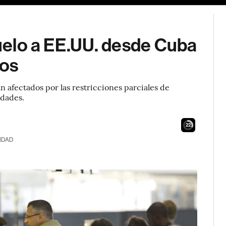
vuelo a EE.UU. desde Cuba
mos
 afectados por las restricciones parciales de
idades.
21
IDAD