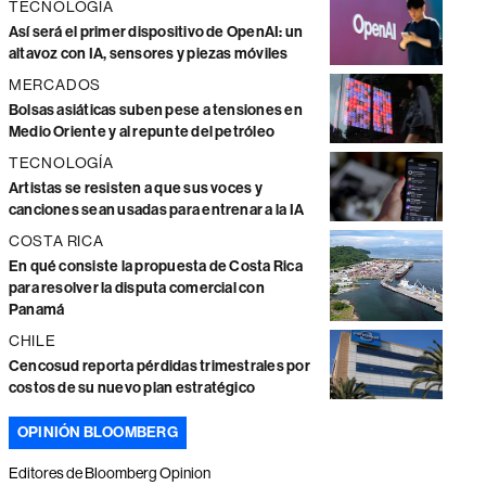
TECNOLOGÍA
Así será el primer dispositivo de OpenAI: un
altavoz con IA, sensores y piezas móviles
MERCADOS
Bolsas asiáticas suben pese a tensiones en
Medio Oriente y al repunte del petróleo
TECNOLOGÍA
Artistas se resisten a que sus voces y
canciones sean usadas para entrenar a la IA
COSTA RICA
En qué consiste la propuesta de Costa Rica
para resolver la disputa comercial con
Panamá
CHILE
Cencosud reporta pérdidas trimestrales por
costos de su nuevo plan estratégico
OPINIÓN BLOOMBERG
Editores de Bloomberg Opinion