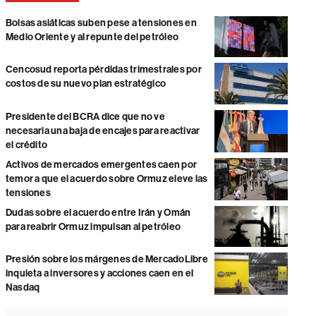
Bolsas asiáticas suben pese a tensiones en
Medio Oriente y al repunte del petróleo
Cencosud reporta pérdidas trimestrales por
costos de su nuevo plan estratégico
Presidente del BCRA dice que no ve
necesaria una baja de encajes para reactivar
el crédito
Activos de mercados emergentes caen por
temor a que el acuerdo sobre Ormuz eleve las
tensiones
Dudas sobre el acuerdo entre Irán y Omán
para reabrir Ormuz impulsan al petróleo
Presión sobre los márgenes de MercadoLibre
inquieta a inversores y acciones caen en el
Nasdaq