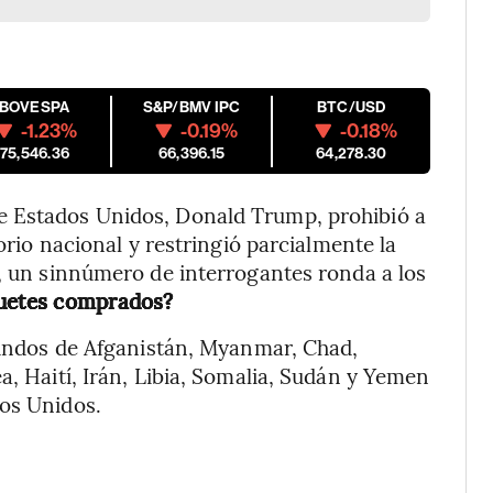
IBOVESPA
S&P/BMV IPC
BTC/USD
-1.23%
-0.19%
-0.18%
175,546.36
66,396.15
64,278.30
e Estados Unidos, Donald Trump, prohibió a
torio nacional y restringió parcialmente la
s, un sinnúmero de interrogantes ronda a los
iquetes comprados?
riundos de Afganistán, Myanmar, Chad,
a, Haití, Irán, Libia, Somalia, Sudán y Yemen
dos Unidos.