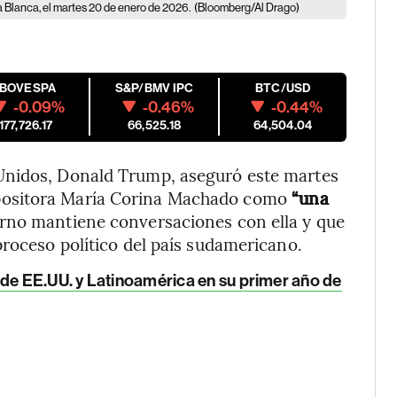
a Blanca, el martes 20 de enero de 2026.
(Bloomberg/Al Drago)
IBOVESPA
S&P/BMV IPC
BTC/USD
-0.09%
-0.46%
-0.44%
177,726.17
66,525.18
64,504.04
Unidos, Donald Trump, aseguró este martes
r opositora María Corina Machado como
“una
erno mantiene conversaciones con ella y que
proceso político del país sudamericano.
 de EE.UU. y Latinoamérica en su primer año de