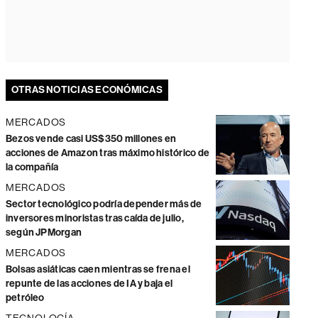
OTRAS NOTICIAS ECONÓMICAS
MERCADOS
Bezos vende casi US$350 millones en
acciones de Amazon tras máximo histórico de
la compañía
MERCADOS
Sector tecnológico podría depender más de
inversores minoristas tras caída de julio,
según JPMorgan
MERCADOS
Bolsas asiáticas caen mientras se frena el
repunte de las acciones de IA y baja el
petróleo
TECNOLOGÍA