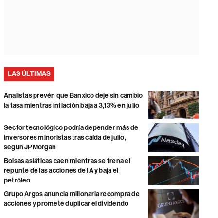
LAS ÚLTIMAS
Analistas prevén que Banxico deje sin cambio
la tasa mientras inflación baja a 3,13% en julio
Sector tecnológico podría depender más de
inversores minoristas tras caída de julio,
según JPMorgan
Bolsas asiáticas caen mientras se frena el
repunte de las acciones de IA y baja el
petróleo
Grupo Argos anuncia millonaria recompra de
acciones y promete duplicar el dividendo