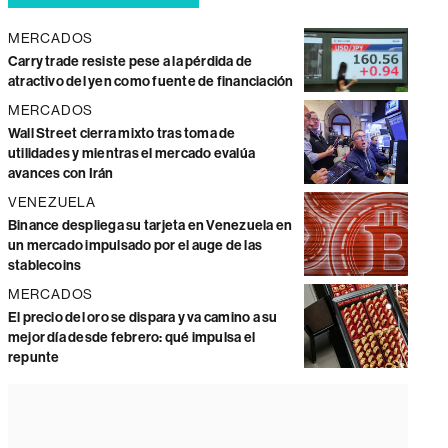
MERCADOS
Carry trade resiste pese a la pérdida de
atractivo del yen como fuente de financiación
MERCADOS
Wall Street cierra mixto tras toma de
utilidades y mientras el mercado evalúa
avances con Irán
VENEZUELA
Binance despliega su tarjeta en Venezuela en
un mercado impulsado por el auge de las
stablecoins
MERCADOS
El precio del oro se dispara y va camino a su
mejor día desde febrero: qué impulsa el
repunte