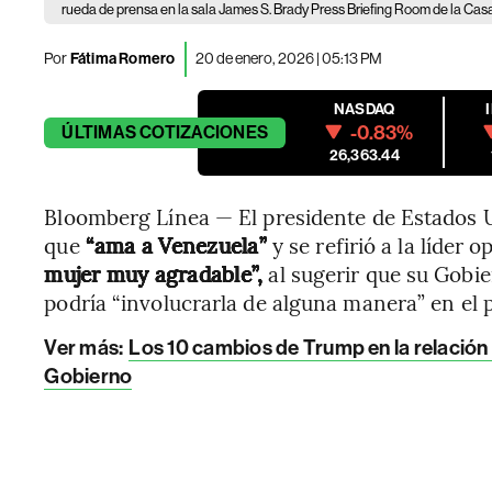
rueda de prensa en la sala James S. Brady Press Briefing Room de la Cas
Por
Fátima Romero
20 de enero, 2026 | 05:13 PM
NASDAQ
-0.83%
ÚLTIMAS
COTIZACIONES
26,363.44
Bloomberg Línea — El presidente de Estados 
que
“ama a Venezuela”
y se refirió a la líde
mujer muy agradable”,
al sugerir que su Gobi
podría “involucrarla de alguna manera” en el 
Ver más:
Los 10 cambios de Trump en la relación
Gobierno