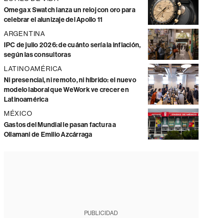
Omega x Swatch lanza un reloj con oro para
celebrar el alunizaje del Apollo 11
ARGENTINA
IPC de julio 2026: de cuánto sería la inflación,
según las consultoras
LATINOAMÉRICA
Ni presencial, ni remoto, ni híbrido: el nuevo
modelo laboral que WeWork ve crecer en
Latinoamérica
MÉXICO
Gastos del Mundial le pasan factura a
Ollamani de Emilio Azcárraga
PUBLICIDAD