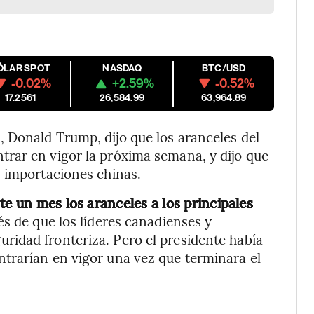
ÓLAR SPOT
NASDAQ
BTC/USD
-0.02%
+2.59%
-0.52%
17.2561
26,584.99
63,964.89
 Donald Trump, dijo que los aranceles del
rar en vigor la próxima semana, y dijo que
s importaciones chinas.
te un mes los aranceles a los principales
s de que los líderes canadienses y
idad fronteriza. Pero el presidente había
trarían en vigor una vez que terminara el