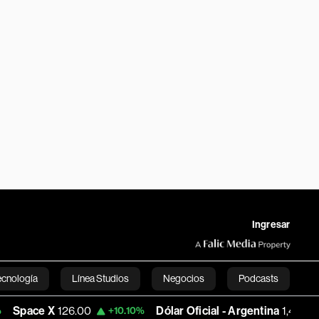
Ingresar
ecnología
Línea Studios
Negocios
Podcasts
26.00
Dólar Oficial - Argentina
1,495.9529
+10.10%
+0.15%
English