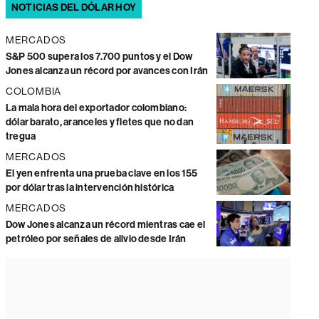
NOTICIAS DEL DÓLAR HOY
MERCADOS
S&P 500 supera los 7.700 puntos y el Dow
Jones alcanza un récord por avances con Irán
COLOMBIA
La mala hora del exportador colombiano:
dólar barato, aranceles y fletes que no dan
tregua
MERCADOS
El yen enfrenta una prueba clave en los 155
por dólar tras la intervención histórica
MERCADOS
Dow Jones alcanza un récord mientras cae el
petróleo por señales de alivio desde Irán