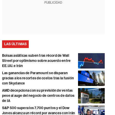
PUBLICIDAD
LAS ÚLTIMAS
Bolsas asiáticas suben tras récord de Wall
Street por optimismo sobre acuerdo entre
EE.UU. e Irán
Las ganancias de Paramount se disparan
gracias a los recortes de costos tras la fusión
con Skydance
AMD decepciona con su previsión de ventas
pese al auge del negocio de centros de datos
de IA
S&P 500 supera los 7.700 puntos y el Dow
Jones alcanza un récord por avances con Irán