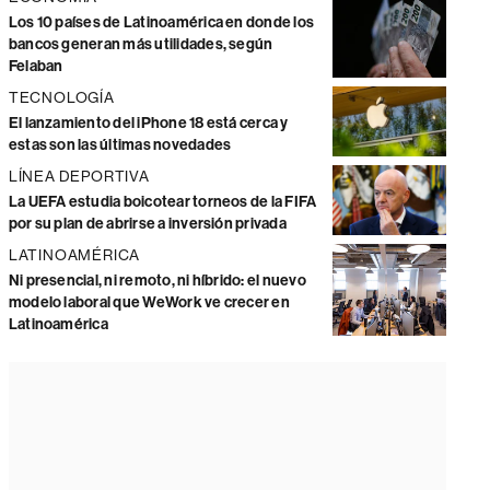
Los 10 países de Latinoamérica en donde los
bancos generan más utilidades, según
Felaban
TECNOLOGÍA
El lanzamiento del iPhone 18 está cerca y
estas son las últimas novedades
LÍNEA DEPORTIVA
La UEFA estudia boicotear torneos de la FIFA
por su plan de abrirse a inversión privada
LATINOAMÉRICA
Ni presencial, ni remoto, ni híbrido: el nuevo
modelo laboral que WeWork ve crecer en
Latinoamérica