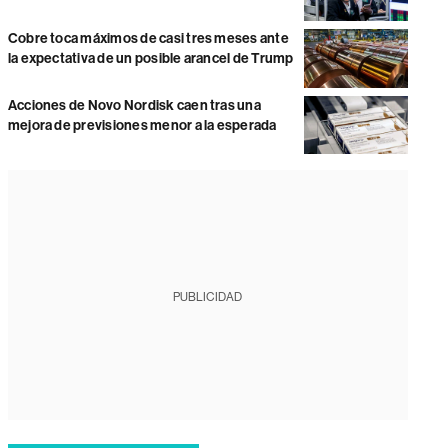
Cobre toca máximos de casi tres meses ante
la expectativa de un posible arancel de Trump
Acciones de Novo Nordisk caen tras una
mejora de previsiones menor a la esperada
PUBLICIDAD