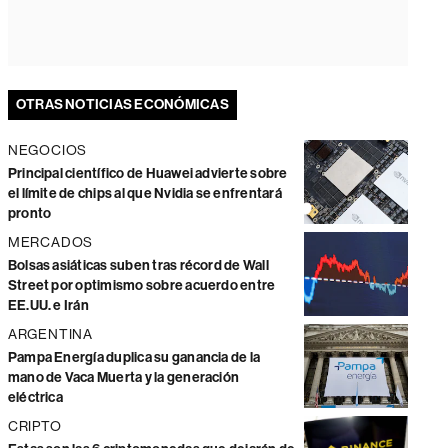
OTRAS NOTICIAS ECONÓMICAS
NEGOCIOS
Principal científico de Huawei advierte sobre
el límite de chips al que Nvidia se enfrentará
pronto
MERCADOS
Bolsas asiáticas suben tras récord de Wall
Street por optimismo sobre acuerdo entre
EE.UU. e Irán
ARGENTINA
Pampa Energía duplica su ganancia de la
mano de Vaca Muerta y la generación
eléctrica
CRIPTO