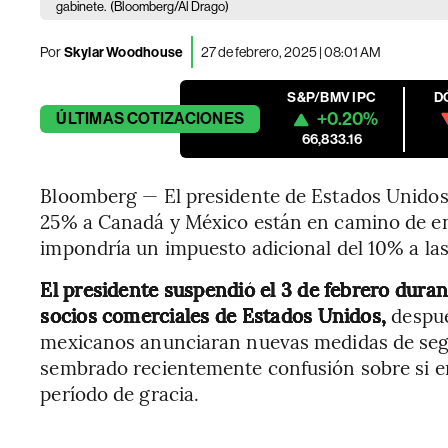
gabinete.
(Bloomberg/Al Drago)
Por
Skylar Woodhouse
27 de febrero, 2025 | 08:01 AM
S&P/BMV IPC
D
+0.20%
ÚLTIMAS
COTIZACIONES
66,833.16
Bloomberg — El presidente de Estados Unidos,
25% a Canadá y México están en camino de ent
impondría un impuesto adicional del 10% a la
El presidente suspendió el 3 de febrero duran
socios comerciales de Estados Unidos,
despué
mexicanos anunciaran nuevas medidas de segur
sembrado recientemente confusión sobre si en
período de gracia.