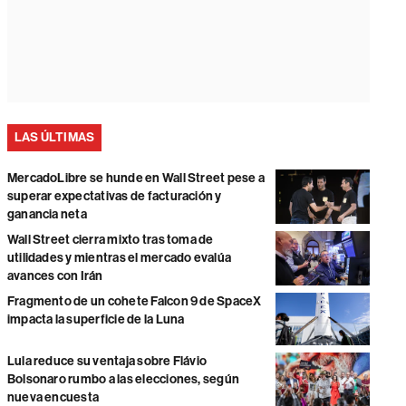
LAS ÚLTIMAS
MercadoLibre se hunde en Wall Street pese a
superar expectativas de facturación y
ganancia neta
Wall Street cierra mixto tras toma de
utilidades y mientras el mercado evalúa
avances con Irán
Fragmento de un cohete Falcon 9 de SpaceX
impacta la superficie de la Luna
Lula reduce su ventaja sobre Flávio
Bolsonaro rumbo a las elecciones, según
nueva encuesta