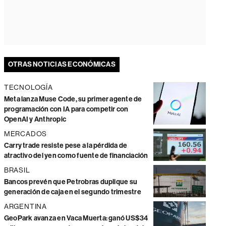
OTRAS NOTICIAS ECONÓMICAS
TECNOLOGÍA
Meta lanza Muse Code, su primer agente de
programación con IA para competir con
OpenAI y Anthropic
MERCADOS
Carry trade resiste pese a la pérdida de
atractivo del yen como fuente de financiación
BRASIL
Bancos prevén que Petrobras duplique su
generación de caja en el segundo trimestre
ARGENTINA
GeoPark avanza en Vaca Muerta: ganó US$34