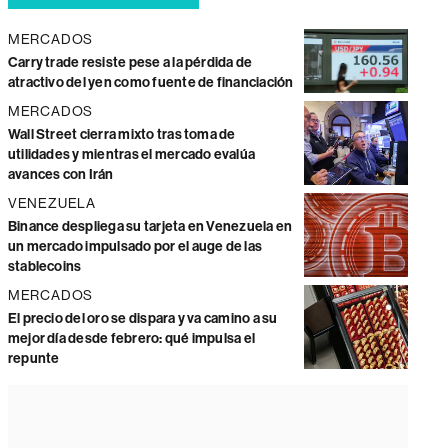
MERCADOS
Carry trade resiste pese a la pérdida de
atractivo del yen como fuente de financiación
MERCADOS
Wall Street cierra mixto tras toma de
utilidades y mientras el mercado evalúa
avances con Irán
VENEZUELA
Binance despliega su tarjeta en Venezuela en
un mercado impulsado por el auge de las
stablecoins
MERCADOS
El precio del oro se dispara y va camino a su
mejor día desde febrero: qué impulsa el
repunte