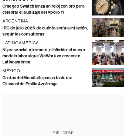
Omega x Swatch lanza un reloj con oro para
celebrar el alunizaje del Apollo 11
ARGENTINA
IPC de julio 2026: de cuánto sería la inflación,
según las consultoras
LATINOAMÉRICA
Ni presencial, ni remoto, ni híbrido: el nuevo
modelo laboral que WeWork ve crecer en
Latinoamérica
MÉXICO
Gastos del Mundial le pasan factura a
Ollamani de Emilio Azcárraga
PUBLICIDAD