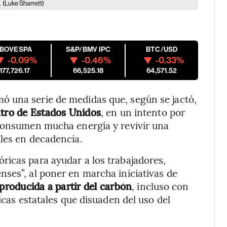
.
(Luke Sharrett)
IBOVESPA
S&P/BMV IPC
BTC/USD
-0.09%
-0.46%
-0.33%
177,726.17
66,525.18
64,571.52
 una serie de medidas que, según se jactó,
ntro de Estados Unidos
, en un intento por
 consumen mucha energía y revivir una
les en decadencia.
ricas para ayudar a los trabajadores,
ses”, al poner en marcha iniciativas de
producida a partir del carbón
, incluso con
icas estatales que disuaden del uso del