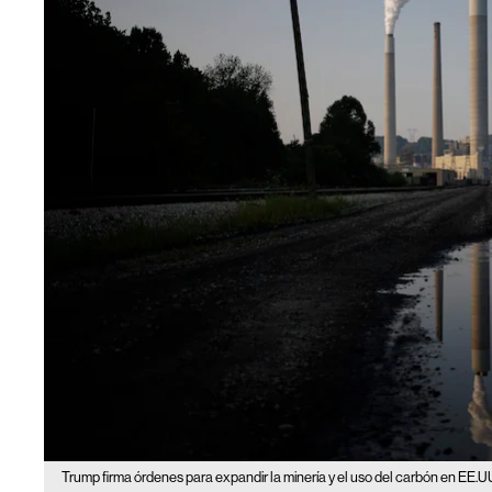
Trump firma órdenes para expandir la minería y el uso del carbón en EE.UU