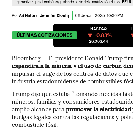
garantizar que el carbón siga siendo parte de la matriz eléctrica de EE.UU
Por
Ari Natter - Jennifer Dlouhy
08 de abril, 2025 | 10:36 PM
NASDAQ
-0.83%
ÚLTIMAS
COTIZACIONES
26,363.44
Bloomberg — El presidente Donald Trump firmó
expandirían la minería y el uso de carbón de
impulsar el auge de los centros de datos que
industria estadounidense de combustibles fósi
Trump dijo que estaba “tomando medidas histó
mineros, familias y consumidores estadouniden
amplio alcance para
promover la electricidad 
huelgas legales contra las regulaciones y polít
combustible fósil.