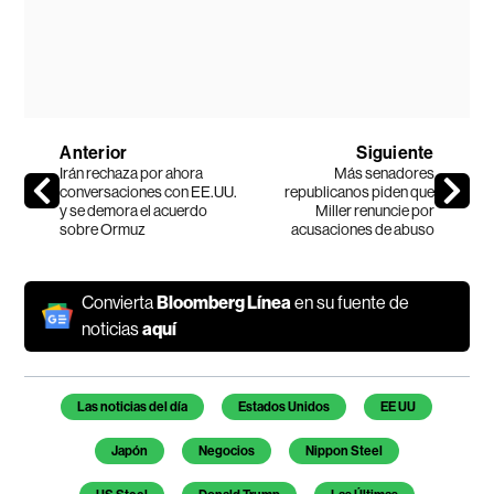
Anterior
Siguiente
Irán rechaza por ahora
Más senadores
conversaciones con EE.UU.
republicanos piden que
y se demora el acuerdo
Miller renuncie por
sobre Ormuz
acusaciones de abuso
Convierta
Bloomberg Línea
en su fuente de
noticias
aquí
Temas de este artículo
Las noticias del día
Estados Unidos
EE UU
Japón
Negocios
Nippon Steel