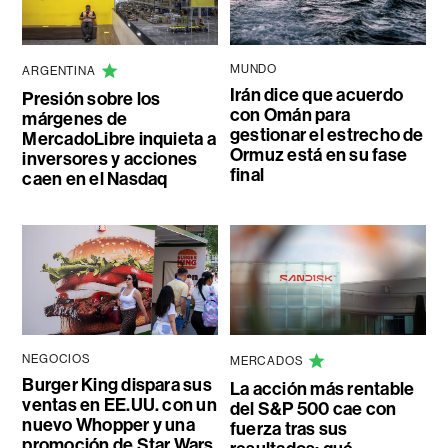
MUNDO
ARGENTINA
Irán dice que acuerdo
Presión sobre los
con Omán para
márgenes de
gestionar el estrecho de
MercadoLibre inquieta a
Ormuz está en su fase
inversores y acciones
final
caen en el Nasdaq
NEGOCIOS
MERCADOS
Burger King dispara sus
La acción más rentable
ventas en EE.UU. con un
del S&P 500 cae con
nuevo Whopper y una
fuerza tras sus
promoción de Star Wars