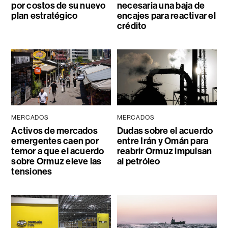
por costos de su nuevo
necesaria una baja de
plan estratégico
encajes para reactivar el
crédito
MERCADOS
MERCADOS
Activos de mercados
Dudas sobre el acuerdo
emergentes caen por
entre Irán y Omán para
temor a que el acuerdo
reabrir Ormuz impulsan
sobre Ormuz eleve las
al petróleo
tensiones