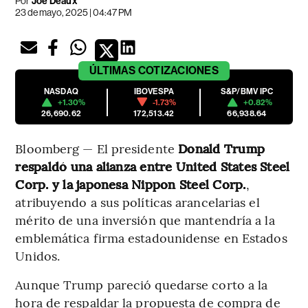
Por
Joe Deaux
23 de mayo, 2025 | 04:47 PM
ÚLTIMAS
COTIZACIONES
NASDAQ
IBOVESPA
S&P/BMV IPC
+1.30%
-1.73%
+0.82%
26,690.62
172,513.42
66,938.64
Bloomberg — El presidente
Donald Trump
respaldó una alianza entre United States Steel
Corp. y la japonesa Nippon Steel Corp.
,
atribuyendo a sus políticas arancelarias el
mérito de una inversión que mantendría a la
emblemática firma estadounidense en Estados
Unidos.
Aunque Trump pareció quedarse corto a la
hora de respaldar la propuesta de compra de