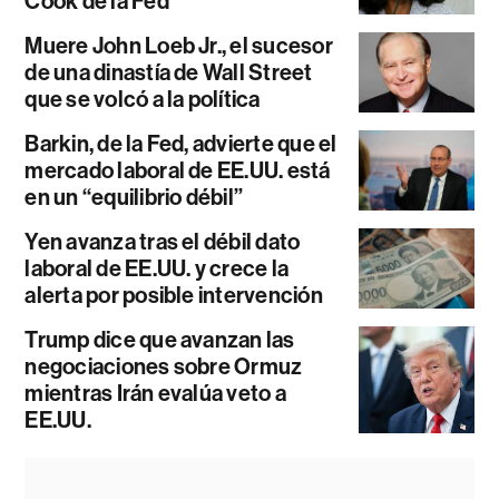
Cook de la Fed
Muere John Loeb Jr., el sucesor
de una dinastía de Wall Street
que se volcó a la política
Barkin, de la Fed, advierte que el
mercado laboral de EE.UU. está
en un “equilibrio débil”
Yen avanza tras el débil dato
laboral de EE.UU. y crece la
alerta por posible intervención
Trump dice que avanzan las
negociaciones sobre Ormuz
mientras Irán evalúa veto a
EE.UU.