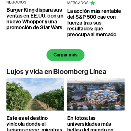
NEGOCIOS
MERCADOS
Burger King dispara sus
La acción más rentable
ventas en EE.UU. con un
del S&P 500 cae con
nuevo Whopper y una
fuerza tras sus
promoción de Star Wars
resultados: qué
preocupa al mercado
Cargar más
Lujos y vida en Bloomberg Línea
Este es el destino
En fotos: las
vinícola donde el
universidades más
turismo crece, mientras
bellas del mundo en