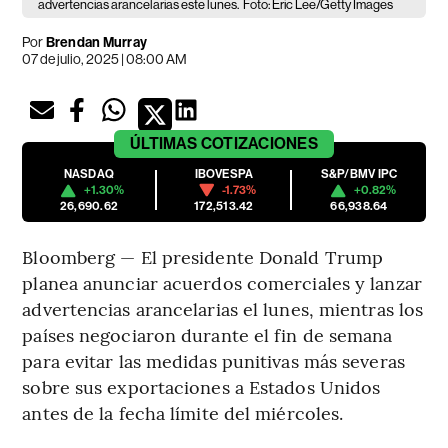
advertencias arancelarias este lunes.
Foto: Eric Lee/Getty Images
Por
Brendan Murray
07 de julio, 2025 | 08:00 AM
ÚLTIMAS
COTIZACIONES
NASDAQ
IBOVESPA
S&P/BMV IPC
+1.30%
-1.73%
+0.82%
26,690.62
172,513.42
66,938.64
Bloomberg — El presidente Donald Trump
planea anunciar acuerdos comerciales y lanzar
advertencias arancelarias el lunes, mientras los
países negociaron durante el fin de semana
para evitar las medidas punitivas más severas
sobre sus exportaciones a Estados Unidos
antes de la fecha límite del miércoles.