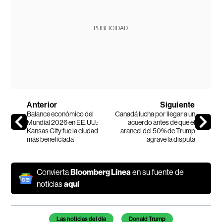
PUBLICIDAD
Anterior
Siguiente
Balance económico del
Canadá lucha por llegar a un
Mundial 2026 en EE.UU.:
acuerdo antes de que el
Kansas City fue la ciudad
arancel del 50% de Trump
más beneficiada
agrave la disputa
Convierta
Bloomberg Línea
en su fuente de
noticias
aquí
Temas de este artículo
Las noticias del día
Donald Trump