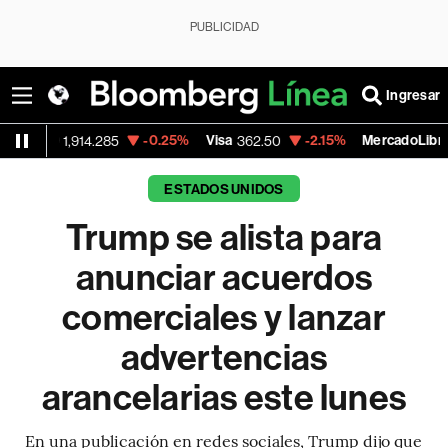
PUBLICIDAD
Ingresar
-0.25%
Visa
-2.15%
MercadoLibre
14.285
362.50
1,821.795
ESTADOS UNIDOS
Trump se alista para
anunciar acuerdos
comerciales y lanzar
advertencias
arancelarias este lunes
En una publicación en redes sociales, Trump dijo que