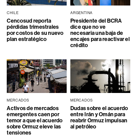
CHILE
ARGENTINA
Cencosud reporta
Presidente del BCRA
pérdidas trimestrales
dice que no ve
por costos de su nuevo
necesaria una baja de
plan estratégico
encajes para reactivar el
crédito
MERCADOS
MERCADOS
Activos de mercados
Dudas sobre el acuerdo
emergentes caen por
entre Irán y Omán para
temor a que el acuerdo
reabrir Ormuz impulsan
sobre Ormuz eleve las
al petróleo
tensiones