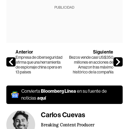
PUBLICIDAD
Anterior
Siguiente
Empresa de ciberseguridad
Bezos vende casi US$350
afirma que una herramienta
millones en acciones de
de espionaje china opera en
Amazon tras máximo
13 países
histórico de la compañía
Convierta
Bloomberg Línea
en su fuente de
noticias
aquí
Carlos Cuevas
Breaking Content Producer