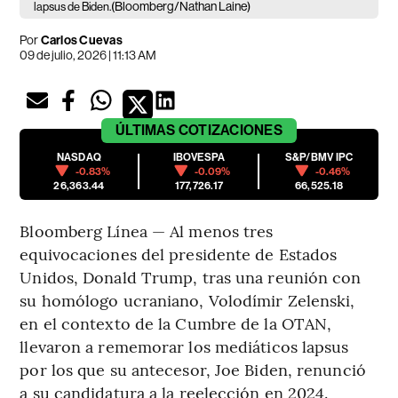
(Bloomberg/Nathan Laine)
lapsus de Biden.
Por
Carlos Cuevas
09 de julio, 2026 | 11:13 AM
ÚLTIMAS
COTIZACIONES
NASDAQ
IBOVESPA
S&P/BMV IPC
-0.83%
-0.09%
-0.46%
26,363.44
177,726.17
66,525.18
Bloomberg Línea — Al menos tres
equivocaciones del presidente de Estados
Unidos, Donald Trump, tras una reunión con
su homólogo ucraniano, Volodímir Zelenski,
en el contexto de la Cumbre de la OTAN,
llevaron a rememorar los mediáticos lapsus
por los que su antecesor, Joe Biden, renunció
a su candidatura a la reelección en 2024.