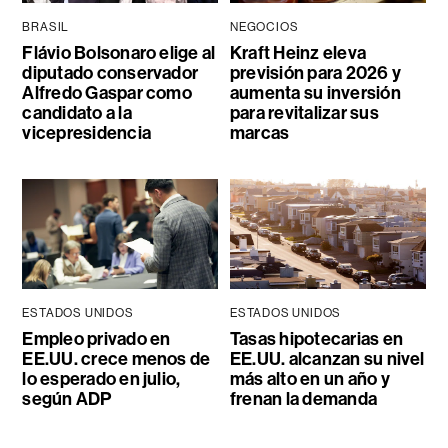
BRASIL
NEGOCIOS
Flávio Bolsonaro elige al
Kraft Heinz eleva
diputado conservador
previsión para 2026 y
Alfredo Gaspar como
aumenta su inversión
candidato a la
para revitalizar sus
vicepresidencia
marcas
ESTADOS UNIDOS
ESTADOS UNIDOS
Empleo privado en
Tasas hipotecarias en
EE.UU. crece menos de
EE.UU. alcanzan su nivel
lo esperado en julio,
más alto en un año y
según ADP
frenan la demanda