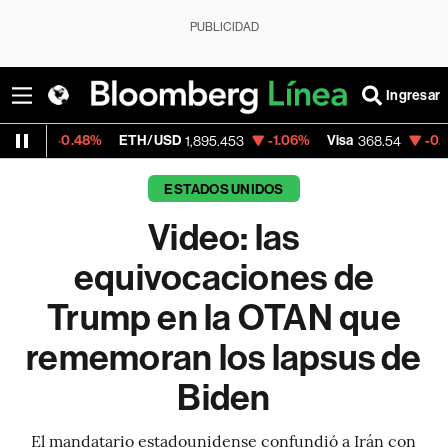
PUBLICIDAD
Ingresar
%
ETH/USD
-1.06%
Visa
-0.28%
MercadoL
1,895.453
368.54
ESTADOS UNIDOS
Video: las
equivocaciones de
Trump en la OTAN que
rememoran los lapsus de
Biden
El mandatario estadounidense confundió a Irán con